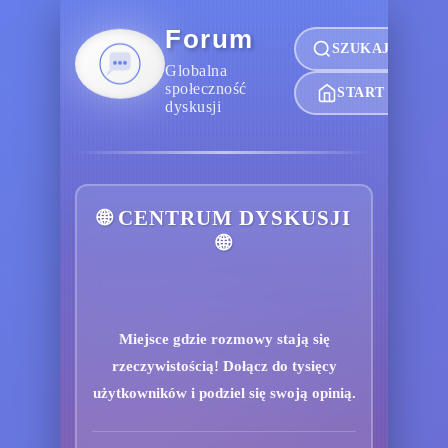
Forum
SZUKAJ
Globalna
społeczność
START
dyskusji
🌐 CENTRUM DYSKUSJI
🌐
Miejsce gdzie rozmowy stają się
rzeczywistością! Dołącz do tysięcy
użytkowników i podziel się swoją opinią.