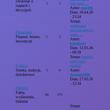
Dyskusje o
про краї.....
1
3
rządach i
Autor:
maciek
decyzjach
Data: 18.04.26
- 23:24
Temat:
лайфхаки
нестандартні і
Ekonomia
кори.....
Finanse, biznes,
1
3
Autor:
inwestycje
kamilasty
Data: 12.05.26
- 09:59
Temat:
Interest
rates carry
Kultura
trading
Sztuka, tradycje,
Autor:
2
6
dziedzictwo
damianr900
Data: 27.05.26
- 12:34
Historia
Fakty,
60
373
wydarzenia,
badania
Temat: