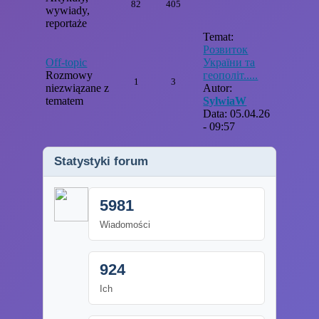
82
405
wywiady,
reportaże
Temat:
Розвиток
Off-topic
України та
Rozmowy
геополіт.....
1
3
niezwiązane z
Autor:
tematem
SylwiaW
Data: 05.04.26
- 09:57
Statystyki forum
5981
Wiadomości
924
Ich