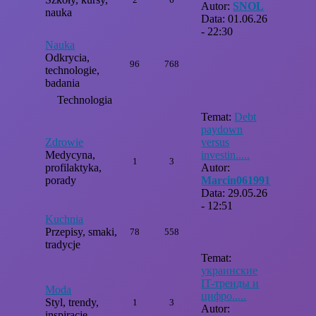
Autor:
SNOL
nauka
Data: 01.06.26
- 22:30
Nauka
Odkrycia,
96
768
technologie,
badania
Technologia
Temat:
Debt
paydown
Zdrowie
versus
Medycyna,
investin.....
1
3
profilaktyka,
Autor:
porady
Marcin061991
Data: 29.05.26
- 12:51
Kuchnia
Przepisy, smaki,
78
558
tradycje
Temat:
украинские
IT-тренды и
Moda
цифро.....
Styl, trendy,
1
3
Autor:
inspiracje