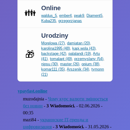
Online
👪
waldus_5
,
ember4
,
peak9
,
Diament5
,
Kuba235
,
grzegorzjanas
Urodziny
Morelowa (27)
,
damiatan (20)
,
karolina1995 (48)
,
kapi.wola (43)
,
🎁
backstage (42)
,
palalandi (19)
,
Artu
(41)
,
tomalapt (49)
,
przemyslany (54)
,
nipsu (30)
,
master (26)
,
opium (38)
,
komar111 (35)
,
Arszenik (34)
,
tymonn
(21)
vpayfast.online
muzodajnia -
Чому курс валюти змінюється
без новин
-
3 Wiadomości.
- 02.06.2026 -
00:35
mazi84 -
украинские IT-тренды и
цифровизация
-
3 Wiadomości.
- 31.05.2026 -