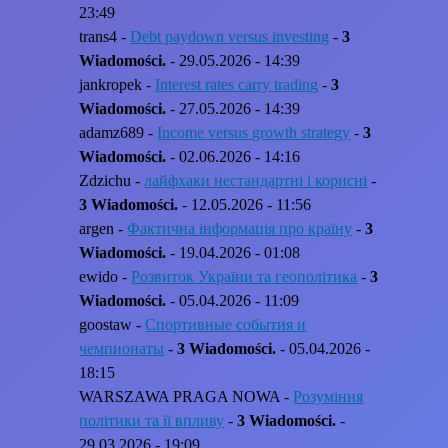
23:49
trans4 -
Debt paydown versus investing
-
3
Wiadomości.
- 29.05.2026 - 14:39
jankropek -
Interest rates carry trading
-
3
Wiadomości.
- 27.05.2026 - 14:39
adamz689 -
Income versus growth strategy
-
3
Wiadomości.
- 02.06.2026 - 14:16
Zdzichu -
лайфхаки нестандартні і корисні
-
3 Wiadomości.
- 12.05.2026 - 11:56
argen -
Фактична інформація про країну
-
3
Wiadomości.
- 19.04.2026 - 01:08
ewido -
Розвиток України та геополітика
-
3
Wiadomości.
- 05.04.2026 - 11:09
goostaw -
Спортивные события и
чемпионаты
-
3 Wiadomości.
- 05.04.2026 -
18:15
WARSZAWA PRAGA NOWA -
Розуміння
політики та її впливу
-
3 Wiadomości.
-
29.03.2026 - 19:09