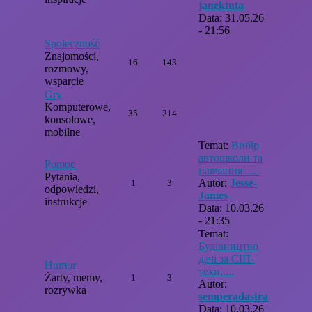
janektuta
Data: 31.05.26
- 21:56
Społeczność
Znajomości,
16
143
rozmowy,
wsparcie
Gry
Komputerowe,
35
214
konsolowe,
mobilne
Temat:
Вибір
автошколи та
Pomoc
навчання .....
Pytania,
Autor:
Jesse-
1
3
odpowiedzi,
James
instrukcje
Data: 10.03.26
- 21:35
Temat:
Будівництво
дачі за СІП-
Humor
техн.....
Żarty, memy,
1
3
Autor:
rozrywka
semperadastra
Data: 10.03.26