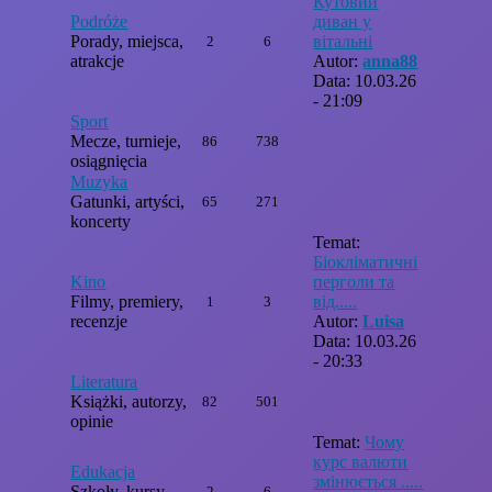
Кутовий
Podróże
диван у
Porady, miejsca,
вітальні
2
6
atrakcje
Autor:
anna88
Data: 10.03.26
- 21:09
Sport
Mecze, turnieje,
86
738
osiągnięcia
Muzyka
Gatunki, artyści,
65
271
koncerty
Temat:
Біокліматичні
Kino
перголи та
Filmy, premiery,
від.....
1
3
recenzje
Autor:
Luisa
Data: 10.03.26
- 20:33
Literatura
Książki, autorzy,
82
501
opinie
Temat:
Чому
курс валюти
Edukacja
змінюється .....
Szkoły, kursy,
2
6