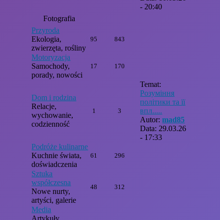
- 20:40
Fotografia
Przyroda
Ekologia,
95
843
zwierzęta, rośliny
Motoryzacja
Samochody,
17
170
porady, nowości
Temat:
Розуміння
Dom i rodzina
політики та її
Relacje,
впл.....
1
3
wychowanie,
Autor:
mad85
codzienność
Data: 29.03.26
- 17:33
Podróże kulinarne
Kuchnie świata,
61
296
doświadczenia
Sztuka
współczesna
48
312
Nowe nurty,
artyści, galerie
Media
Artykuły,