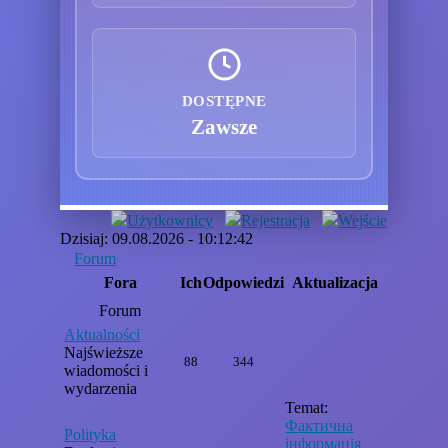
DOSTĘPNE
Zawsze
Użytkownicy
Rejestracja
Wejście
Dzisiaj: 09.08.2026 - 10:12:42
Forum
Fora
Ich
Odpowiedzi
Aktualizacja
Forum
Aktualności
Najświeższe
88
344
wiadomości i
wydarzenia
Temat:
Фактична
Polityka
інформація