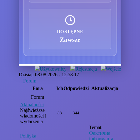
DOSTĘPNE
Zawsze
Użytkownicy
Rejestracja
Wejście
Dzisiaj: 08.08.2026 - 12:58:17
Forum
Fora
Ich
Odpowiedzi
Aktualizacja
Forum
Aktualności
Najświeższe
88
344
wiadomości i
wydarzenia
Temat:
Фактична
Polityka
інформація