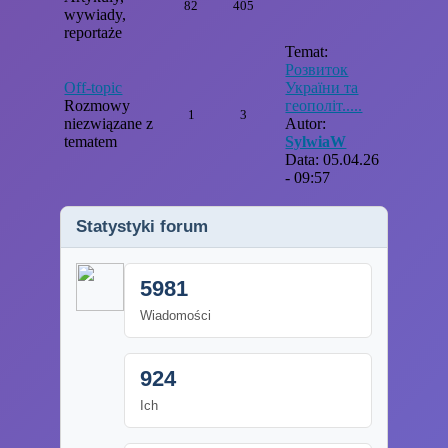
82
405
wywiady,
reportaże
Temat:
Розвиток
Off-topic
України та
Rozmowy
геополіт.....
1
3
niezwiązane z
Autor:
tematem
SylwiaW
Data: 05.04.26
- 09:57
Statystyki forum
5981
Wiadomości
924
Ich