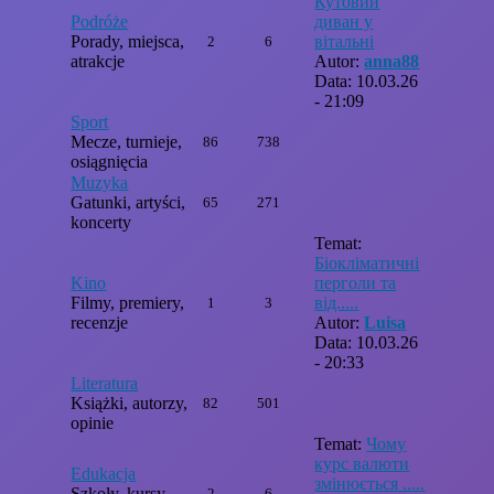
Кутовий
Podróże
диван у
Porady, miejsca,
вітальні
2
6
atrakcje
Autor:
anna88
Data: 10.03.26
- 21:09
Sport
Mecze, turnieje,
86
738
osiągnięcia
Muzyka
Gatunki, artyści,
65
271
koncerty
Temat:
Біокліматичні
Kino
перголи та
Filmy, premiery,
від.....
1
3
recenzje
Autor:
Luisa
Data: 10.03.26
- 20:33
Literatura
Książki, autorzy,
82
501
opinie
Temat:
Чому
курс валюти
Edukacja
змінюється .....
Szkoły, kursy,
2
6