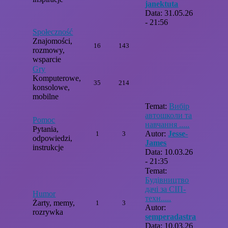
janektuta
Data: 31.05.26
- 21:56
Społeczność
Znajomości,
16
143
rozmowy,
wsparcie
Gry
Komputerowe,
35
214
konsolowe,
mobilne
Temat:
Вибір
автошколи та
Pomoc
навчання .....
Pytania,
Autor:
Jesse-
1
3
odpowiedzi,
James
instrukcje
Data: 10.03.26
- 21:35
Temat:
Будівництво
дачі за СІП-
Humor
техн.....
Żarty, memy,
1
3
Autor:
rozrywka
semperadastra
Data: 10.03.26