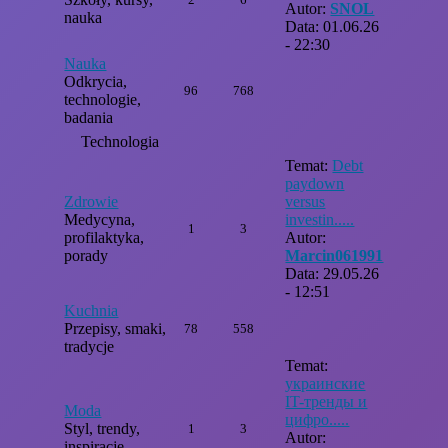
Autor:
SNOL
nauka
Data: 01.06.26
- 22:30
Nauka
Odkrycia,
96
768
technologie,
badania
Technologia
Temat:
Debt
paydown
Zdrowie
versus
Medycyna,
investin.....
1
3
profilaktyka,
Autor:
porady
Marcin061991
Data: 29.05.26
- 12:51
Kuchnia
Przepisy, smaki,
78
558
tradycje
Temat:
украинские
IT-тренды и
Moda
цифро.....
Styl, trendy,
1
3
Autor:
inspiracje