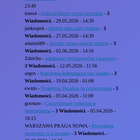
23:49
trans4 -
Debt paydown versus investing
-
3
Wiadomości.
- 29.05.2026 - 14:39
jankropek -
Interest rates carry trading
-
3
Wiadomości.
- 27.05.2026 - 14:39
adamz689 -
Income versus growth strategy
-
3
Wiadomości.
- 02.06.2026 - 14:16
Zdzichu -
лайфхаки нестандартні і корисні
-
3 Wiadomości.
- 12.05.2026 - 11:56
argen -
Фактична інформація про країну
-
3
Wiadomości.
- 19.04.2026 - 01:08
ewido -
Розвиток України та геополітика
-
3
Wiadomości.
- 05.04.2026 - 11:09
goostaw -
Спортивные события и
чемпионаты
-
3 Wiadomości.
- 05.04.2026 -
18:15
WARSZAWA PRAGA NOWA -
Розуміння
політики та її впливу
-
3 Wiadomości.
-