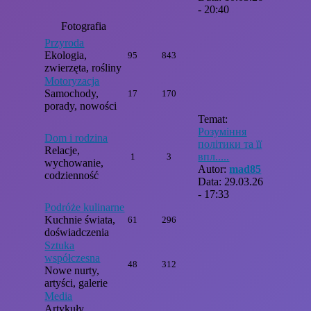
- 20:40
Fotografia
Przyroda
Ekologia,
95
843
zwierzęta, rośliny
Motoryzacja
Samochody,
17
170
porady, nowości
Temat:
Розуміння
Dom i rodzina
політики та її
Relacje,
впл.....
1
3
wychowanie,
Autor:
mad85
codzienność
Data: 29.03.26
- 17:33
Podróże kulinarne
Kuchnie świata,
61
296
doświadczenia
Sztuka
współczesna
48
312
Nowe nurty,
artyści, galerie
Media
Artykuły,