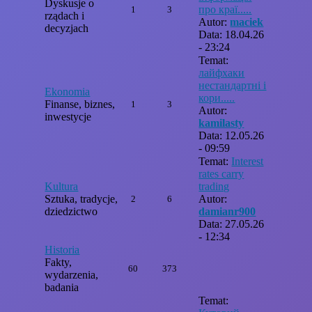
Dyskusje o
про краї.....
1
3
rządach i
Autor:
maciek
decyzjach
Data: 18.04.26
- 23:24
Temat:
лайфхаки
нестандартні і
Ekonomia
кори.....
Finanse, biznes,
1
3
Autor:
inwestycje
kamilasty
Data: 12.05.26
- 09:59
Temat:
Interest
rates carry
Kultura
trading
Sztuka, tradycje,
Autor:
2
6
dziedzictwo
damianr900
Data: 27.05.26
- 12:34
Historia
Fakty,
60
373
wydarzenia,
badania
Temat: