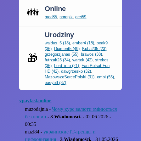
Online
👪
mad85
,
norapik
,
arci59
Urodziny
waldus_5 (18)
,
ember4 (18)
,
peak9
(36)
,
Diament5 (49)
,
Kuba235 (23)
,
grzegorzjanas (55)
,
brawos (38)
,
🎁
futrzak23 (34)
,
wartok (42)
,
strekos
(36)
,
Lord_info (21)
,
Fan Polsat Fun
HD (42)
,
dawgrzesko (32)
,
MazowszeSercePolski (31)
,
embi (55)
,
easybtl (37)
vpayfast.online
muzodajnia -
Чому курс валюти змінюється
без новин
-
3 Wiadomości.
- 02.06.2026 -
00:35
mazi84 -
украинские IT-тренды и
цифровизация
-
3 Wiadomości.
- 31.05.2026 -