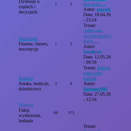
Dyskusje o
про краї.....
1
3
rządach i
Autor:
maciek
decyzjach
Data: 18.04.26
- 23:24
Temat:
лайфхаки
нестандартні і
Ekonomia
кори.....
Finanse, biznes,
1
3
Autor:
inwestycje
kamilasty
Data: 12.05.26
- 09:59
Temat:
Interest
rates carry
Kultura
trading
Sztuka, tradycje,
Autor:
2
6
dziedzictwo
damianr900
Data: 27.05.26
- 12:34
Historia
Fakty,
60
373
wydarzenia,
badania
Temat: