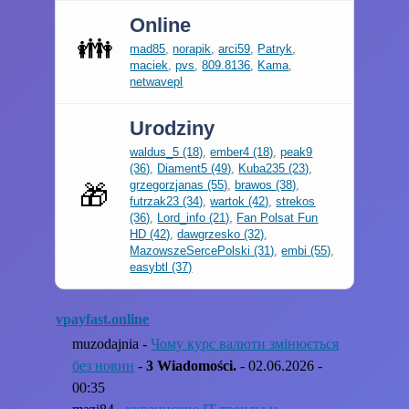
Online
👪
mad85
,
norapik
,
arci59
,
Patryk
,
maciek
,
pvs
,
809.8136
,
Kama
,
netwavepl
Urodziny
waldus_5 (18)
,
ember4 (18)
,
peak9
(36)
,
Diament5 (49)
,
Kuba235 (23)
,
grzegorzjanas (55)
,
brawos (38)
,
🎁
futrzak23 (34)
,
wartok (42)
,
strekos
(36)
,
Lord_info (21)
,
Fan Polsat Fun
HD (42)
,
dawgrzesko (32)
,
MazowszeSercePolski (31)
,
embi (55)
,
easybtl (37)
vpayfast.online
muzodajnia -
Чому курс валюти змінюється
без новин
-
3 Wiadomości.
- 02.06.2026 -
00:35