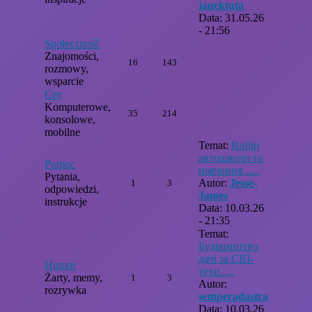
janektuta
Data: 31.05.26
- 21:56
Społeczność
Znajomości,
16
143
rozmowy,
wsparcie
Gry
Komputerowe,
35
214
konsolowe,
mobilne
Temat:
Вибір
автошколи та
Pomoc
навчання .....
Pytania,
Autor:
Jesse-
1
3
odpowiedzi,
James
instrukcje
Data: 10.03.26
- 21:35
Temat:
Будівництво
дачі за СІП-
Humor
техн.....
Żarty, memy,
1
3
Autor:
rozrywka
semperadastra
Data: 10.03.26