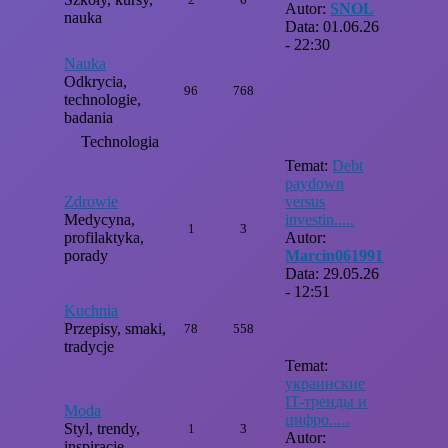
Autor:
SNOL
nauka
Data: 01.06.26
- 22:30
Nauka
Odkrycia,
96
768
technologie,
badania
Technologia
Temat:
Debt
paydown
Zdrowie
versus
Medycyna,
investin.....
1
3
profilaktyka,
Autor:
porady
Marcin061991
Data: 29.05.26
- 12:51
Kuchnia
Przepisy, smaki,
78
558
tradycje
Temat:
украинские
IT-тренды и
Moda
цифро.....
Styl, trendy,
1
3
Autor:
inspiracje