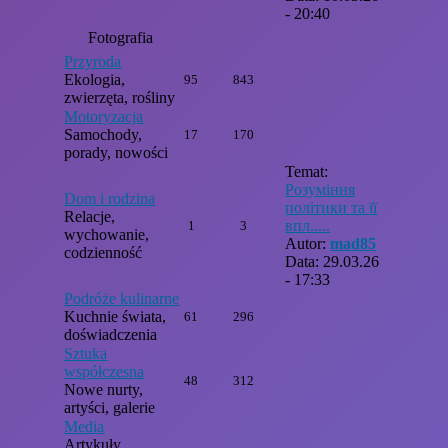
- 20:40
Fotografia
Przyroda
Ekologia,
95
843
zwierzęta, rośliny
Motoryzacja
Samochody,
17
170
porady, nowości
Temat:
Розуміння
Dom i rodzina
політики та її
Relacje,
впл.....
1
3
wychowanie,
Autor:
mad85
codzienność
Data: 29.03.26
- 17:33
Podróże kulinarne
Kuchnie świata,
61
296
doświadczenia
Sztuka
współczesna
48
312
Nowe nurty,
artyści, galerie
Media
Artykuły,