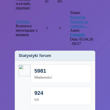
82
405
wywiady,
reportaże
Temat:
Розвиток
Off-topic
України та
Rozmowy
геополіт.....
1
3
niezwiązane z
Autor:
tematem
SylwiaW
Data: 05.04.26
- 09:57
Statystyki forum
5981
Wiadomości
924
Ich