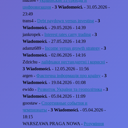
mazi84 -
украинские IT-тренды и
цифровизация
-
3 Wiadomości.
- 31.05.2026 -
23:49
trans4 -
Debt paydown versus investing
-
3
Wiadomości.
- 29.05.2026 - 14:39
jankropek -
Interest rates carry trading
-
3
Wiadomości.
- 27.05.2026 - 14:39
adamz689 -
Income versus growth strategy
-
3
Wiadomości.
- 02.06.2026 - 14:16
Zdzichu -
лайфхаки нестандартні і корисні
-
3 Wiadomości.
- 12.05.2026 - 11:56
argen -
Фактична інформація про країну
-
3
Wiadomości.
- 19.04.2026 - 01:08
ewido -
Розвиток України та геополітика
-
3
Wiadomości.
- 05.04.2026 - 11:09
goostaw -
Спортивные события и
чемпионаты
-
3 Wiadomości.
- 05.04.2026 -
18:15
WARSZAWA PRAGA NOWA -
Розуміння