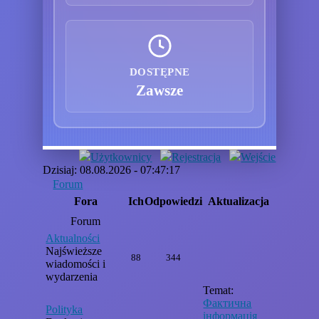
DOSTĘPNE
Zawsze
Użytkownicy
Rejestracja
Wejście
Dzisiaj: 08.08.2026 - 07:47:17
Forum
Fora
Ich
Odpowiedzi
Aktualizacja
Forum
Aktualności
Najświeższe
88
344
wiadomości i
wydarzenia
Temat:
Фактична
Polityka
інформація