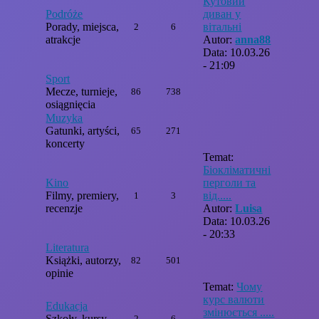
Кутовий
Podróże
диван у
Porady, miejsca,
вітальні
2
6
atrakcje
Autor:
anna88
Data: 10.03.26
- 21:09
Sport
Mecze, turnieje,
86
738
osiągnięcia
Muzyka
Gatunki, artyści,
65
271
koncerty
Temat:
Біокліматичні
Kino
перголи та
Filmy, premiery,
від.....
1
3
recenzje
Autor:
Luisa
Data: 10.03.26
- 20:33
Literatura
Książki, autorzy,
82
501
opinie
Temat:
Чому
курс валюти
Edukacja
змінюється .....
Szkoły, kursy,
2
6