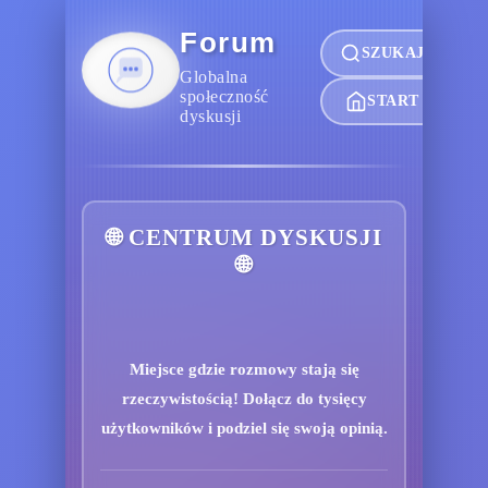
Forum
SZUKAJ
Globalna
społeczność
START
dyskusji
🌐 CENTRUM DYSKUSJI
🌐
Miejsce gdzie rozmowy stają się
rzeczywistością! Dołącz do tysięcy
użytkowników i podziel się swoją opinią.