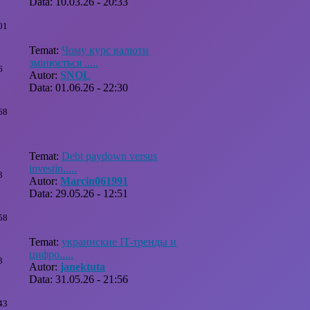
Data: 10.03.26 - 20:33
01
Temat:
Чому курс валюти
змінюється .....
6
Autor:
SNOL
Data: 01.06.26 - 22:30
68
Temat:
Debt paydown versus
investin.....
3
Autor:
Marcin061991
Data: 29.05.26 - 12:51
58
Temat:
украинские IT-тренды и
цифро.....
3
Autor:
janektuta
Data: 31.05.26 - 21:56
43