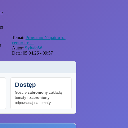
12
05
Temat:
Розвиток України та
геополіт.....
3
Autor:
SylwiaW
Data: 05.04.26 - 09:57
Dostęp
Goście
zabroniony
zakładaj
tematy i
zabroniony
odpowiadaj na tematy