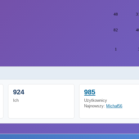
48
3
82
4
1
924
985
Ich
Użytkownicy
Najnowszy:
Michał56