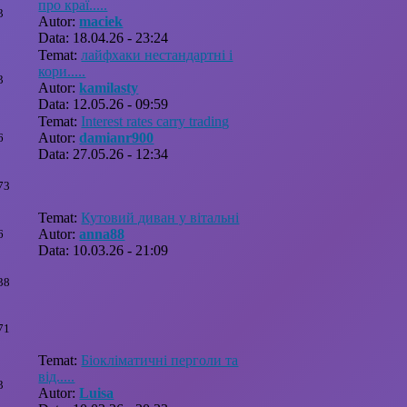
про краї.....
3
Autor:
maciek
Data: 18.04.26 - 23:24
Temat:
лайфхаки нестандартні і
кори.....
3
Autor:
kamilasty
Data: 12.05.26 - 09:59
Temat:
Interest rates carry trading
Autor:
damianr900
6
Data: 27.05.26 - 12:34
73
Temat:
Кутовий диван у вітальні
Autor:
anna88
6
Data: 10.03.26 - 21:09
38
71
Temat:
Біокліматичні перголи та
від.....
3
Autor:
Luisa