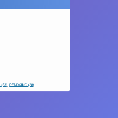
 (53)
,
REM0XING (28)