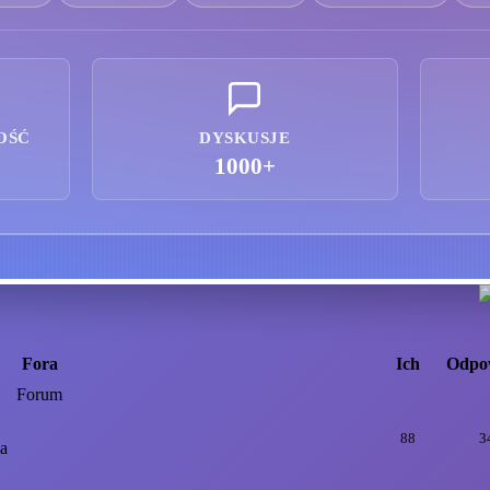
OŚĆ
DYSKUSJE
1000+
Fora
Ich
Odpo
Forum
88
3
ia