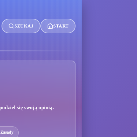
SZUKAJ
START
odziel się swoją opinią.
 Zasady