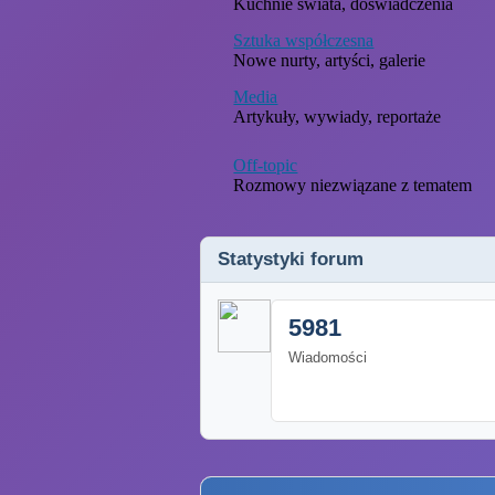
Kuchnie świata, doświadczenia
Sztuka współczesna
Nowe nurty, artyści, galerie
Media
Artykuły, wywiady, reportaże
Off-topic
Rozmowy niezwiązane z tematem
Statystyki forum
5981
Wiadomości