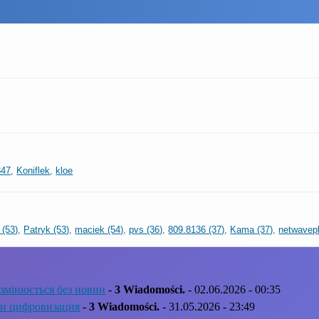
347
,
Koniflek
,
kloe
 (53)
,
Patryk (53)
,
maciek (54)
,
pvs (36)
,
809.8136 (37)
,
Kama (37)
,
netwavepl
змінюється без новин
-
3 Wiadomości.
- 02.06.2026 - 00:35
 и цифровизация
-
3 Wiadomości.
- 31.05.2026 - 23:49