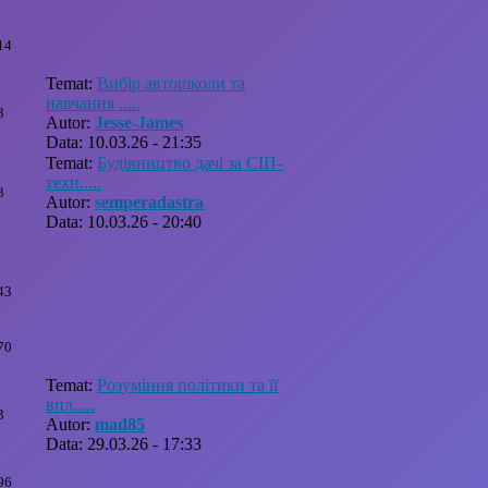
14
Temat:
Вибір автошколи та
навчання .....
3
Autor:
Jesse-James
Data: 10.03.26 - 21:35
Temat:
Будівництво дачі за СІП-
техн.....
3
Autor:
semperadastra
Data: 10.03.26 - 20:40
43
70
Temat:
Розуміння політики та її
впл.....
3
Autor:
mad85
Data: 29.03.26 - 17:33
96