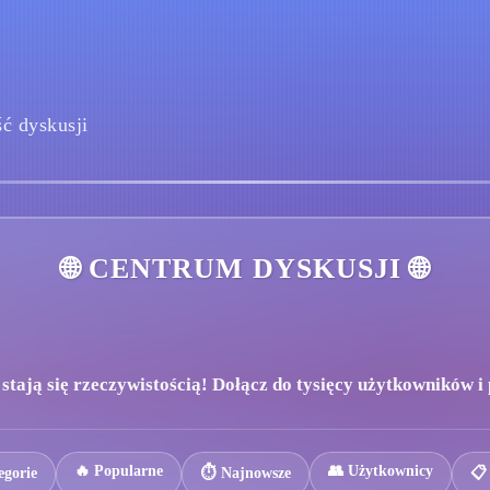
ć dyskusji
🌐 CENTRUM DYSKUSJI 🌐
tają się rzeczywistością! Dołącz do tysięcy użytkowników i p
🔥 Popularne
👥 Użytkownicy
egorie
⏱️ Najnowsze
📋