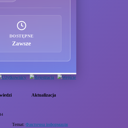
DOSTĘPNE
Zawsze
Użytkownicy
Rejestracja
Wejście
wiedzi
Aktualizacja
44
Temat:
Фактична інформація