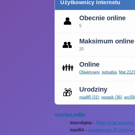
Użytkownicy Internetu
Obecnie online
👤
5
Maksimum online
👥
20
Online
👪
Obiektywny
,
polsatka
,
Mat.212
Urodziny
🎁
mad85 (21)
,
norapik (36)
,
arci59
vpayfast.online
muzodajnia -
Чому курс валюти 
mazi84 -
украинские IT-тренды