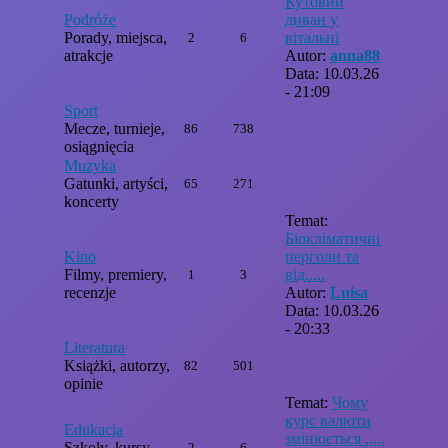
Кутовий
Podróże
диван у
Porady, miejsca,
вітальні
2
6
atrakcje
Autor:
anna88
Data: 10.03.26
- 21:09
Sport
Mecze, turnieje,
86
738
osiągnięcia
Muzyka
Gatunki, artyści,
65
271
koncerty
Temat:
Біокліматичні
Kino
перголи та
Filmy, premiery,
від.....
1
3
recenzje
Autor:
Luisa
Data: 10.03.26
- 20:33
Literatura
Książki, autorzy,
82
501
opinie
Temat:
Чому
курс валюти
Edukacja
змінюється .....
Szkoły, kursy,
2
6