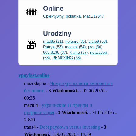
Online
👪
Obiektywny
,
polsatka
,
Mat.212347
Urodziny
mad85 (21)
,
norapik (36)
,
arci59 (53)
,
🎁
Patryk (53)
,
maciek (54)
,
pvs (36)
,
809.8136 (37)
,
Kama (37)
,
netwavepl
(53)
,
REM0XING (28)
vpayfast.online
muzodajnia -
Чому курс валюти змінюється
без новин
-
3 Wiadomości.
- 02.06.2026 -
00:35
mazi84 -
украинские IT-тренды и
цифровизация
-
3 Wiadomości.
- 31.05.2026 -
23:49
trans4 -
Debt paydown versus investing
-
3
Wiadomości.
- 29.05.2026 - 14:39