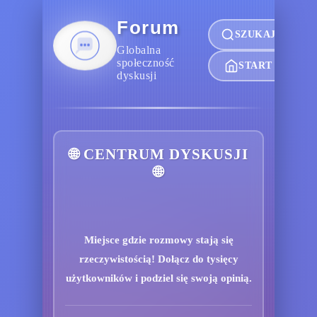
Forum
SZUKAJ
Globalna
społeczność
START
dyskusji
🌐 CENTRUM DYSKUSJI
🌐
Miejsce gdzie rozmowy stają się
rzeczywistością! Dołącz do tysięcy
użytkowników i podziel się swoją opinią.