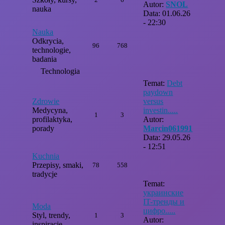
Autor:
SNOL
nauka
Data: 01.06.26
- 22:30
Nauka
Odkrycia,
96
768
technologie,
badania
Technologia
Temat:
Debt
paydown
Zdrowie
versus
Medycyna,
investin.....
1
3
profilaktyka,
Autor:
porady
Marcin061991
Data: 29.05.26
- 12:51
Kuchnia
Przepisy, smaki,
78
558
tradycje
Temat:
украинские
IT-тренды и
Moda
цифро.....
Styl, trendy,
1
3
Autor:
inspiracje