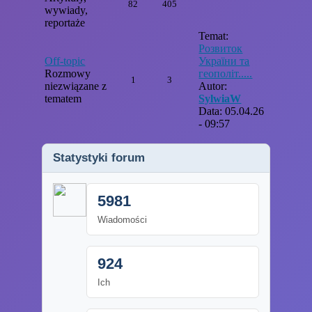
82
405
wywiady,
reportaże
Temat:
Розвиток
Off-topic
України та
Rozmowy
геополіт.....
1
3
niezwiązane z
Autor:
tematem
SylwiaW
Data: 05.04.26
- 09:57
Statystyki forum
5981
Wiadomości
924
Ich