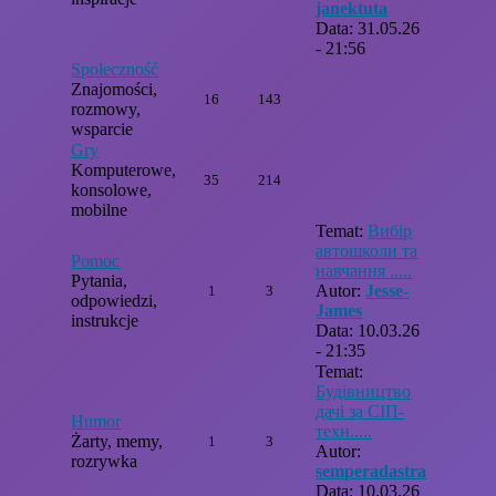
janektuta
Data: 31.05.26
- 21:56
Społeczność
Znajomości,
16
143
rozmowy,
wsparcie
Gry
Komputerowe,
35
214
konsolowe,
mobilne
Temat:
Вибір
автошколи та
Pomoc
навчання .....
Pytania,
Autor:
Jesse-
1
3
odpowiedzi,
James
instrukcje
Data: 10.03.26
- 21:35
Temat:
Будівництво
дачі за СІП-
Humor
техн.....
Żarty, memy,
1
3
Autor:
rozrywka
semperadastra
Data: 10.03.26