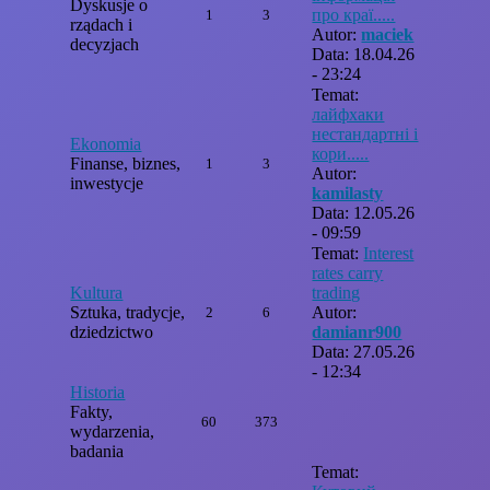
Dyskusje o
про краї.....
1
3
rządach i
Autor:
maciek
decyzjach
Data: 18.04.26
- 23:24
Temat:
лайфхаки
нестандартні і
Ekonomia
кори.....
Finanse, biznes,
1
3
Autor:
inwestycje
kamilasty
Data: 12.05.26
- 09:59
Temat:
Interest
rates carry
Kultura
trading
Sztuka, tradycje,
Autor:
2
6
dziedzictwo
damianr900
Data: 27.05.26
- 12:34
Historia
Fakty,
60
373
wydarzenia,
badania
Temat: