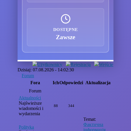
DOSTĘPNE
Zawsze
Użytkownicy
Rejestracja
Wejście
Dzisiaj: 07.08.2026 - 14:02:30
Forum
Fora
Ich
Odpowiedzi
Aktualizacja
Forum
Aktualności
Najświeższe
88
344
wiadomości i
wydarzenia
Temat:
Фактична
Polityka
інформація