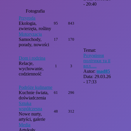
- 20:40
Fotografia
Przyroda
Ekologia,
95
843
zwierzęta, rośliny
Motoryzacja
Samochody,
17
170
porady, nowości
Temat:
Розуміння
Dom i rodzina
політики та її
Relacje,
впл.....
1
3
wychowanie,
Autor:
mad85
codzienność
Data: 29.03.26
- 17:33
Podróże kulinarne
Kuchnie świata,
61
296
doświadczenia
Sztuka
współczesna
48
312
Nowe nurty,
artyści, galerie
Media
Artykuły,