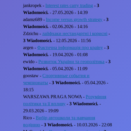
jankropek -
Interest rates carry trading
-
3
Wiadomości.
- 27.05.2026 - 14:39
adamz689 -
Income versus growth strategy
-
3
Wiadomości.
- 02.06.2026 - 14:16
Zdzichu -
лайфхаки нестандартні і корисні
-
3 Wiadomości.
- 12.05.2026 - 11:56
argen -
Фактична інформація про країну
-
3
Wiadomości.
- 19.04.2026 - 01:08
ewido -
Розвиток України та геополітика
-
3
Wiadomości.
- 05.04.2026 - 11:09
goostaw -
Спортивные события и
чемпионаты
-
3 Wiadomości.
- 05.04.2026 -
18:15
WARSZAWA PRAGA NOWA -
Розуміння
політики та її впливу
-
3 Wiadomości.
-
29.03.2026 - 19:09
Rico -
Вибір автошколи та навчання
водінню
-
3 Wiadomości.
- 10.03.2026 - 22:08