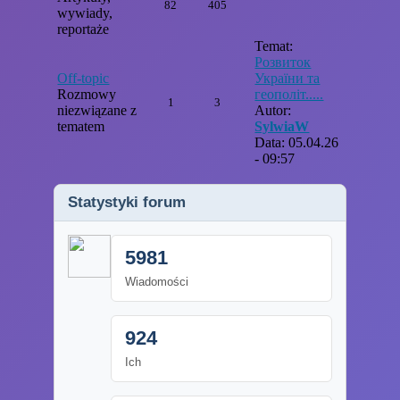
82
405
wywiady,
reportaże
Temat:
Розвиток
Off-topic
України та
Rozmowy
геополіт.....
1
3
niezwiązane z
Autor:
tematem
SylwiaW
Data: 05.04.26
- 09:57
Statystyki forum
5981
Wiadomości
924
Ich