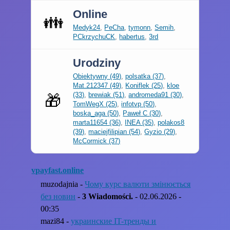
Online
👪
Medyk24
,
PeCha
,
tymonn
,
Semih
,
PCkrzychuCK
,
habertus
,
3rd
Urodziny
Obiektywny (49)
,
polsatka (37)
,
Mat.212347 (49)
,
Koniflek (25)
,
kloe
(33)
,
brewiak (51)
,
andromeda91 (30)
,
🎁
TomWegX (25)
,
infotvp (50)
,
boska_aga (50)
,
Paweł C (30)
,
marta11654 (36)
,
INEA (35)
,
polakos8
(39)
,
maciejfilipian (54)
,
Gyzio (29)
,
McCormick (37)
vpayfast.online
muzodajnia -
Чому курс валюти змінюється
без новин
-
3 Wiadomości.
- 02.06.2026 -
00:35
mazi84 -
украинские IT-тренды и