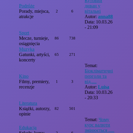
Кутовий
Podróże
диван у
Porady, miejsca,
вітальні
2
6
atrakcje
Autor:
anna88
Data: 10.03.26
- 21:09
Sport
Mecze, turnieje,
86
738
osiągnięcia
Muzyka
Gatunki, artyści,
65
271
koncerty
Temat:
Біокліматичні
Kino
перголи та
Filmy, premiery,
від.....
1
3
recenzje
Autor:
Luisa
Data: 10.03.26
- 20:33
Literatura
Książki, autorzy,
82
501
opinie
Temat:
Чому
курс валюти
Edukacja
змінюється .....
Szkoły, kursy,
2
6