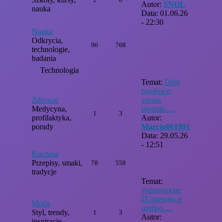
Autor:
SNOL
nauka
Data: 01.06.26
- 22:30
Nauka
Odkrycia,
96
768
technologie,
badania
Technologia
Temat:
Debt
paydown
Zdrowie
versus
Medycyna,
investin.....
1
3
profilaktyka,
Autor:
porady
Marcin061991
Data: 29.05.26
- 12:51
Kuchnia
Przepisy, smaki,
78
558
tradycje
Temat:
украинские
IT-тренды и
Moda
цифро.....
Styl, trendy,
1
3
Autor:
inspiracje