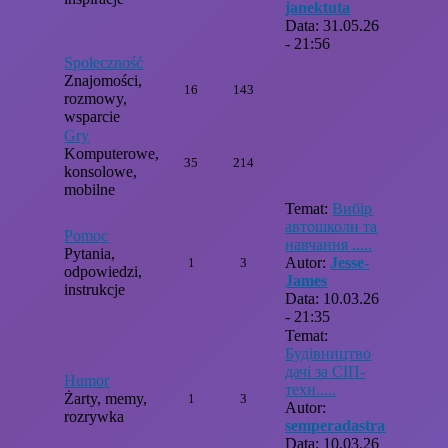
janektuta
Data: 31.05.26
- 21:56
Społeczność
Znajomości,
16
143
rozmowy,
wsparcie
Gry
Komputerowe,
35
214
konsolowe,
mobilne
Temat:
Вибір
автошколи та
Pomoc
навчання .....
Pytania,
Autor:
Jesse-
1
3
odpowiedzi,
James
instrukcje
Data: 10.03.26
- 21:35
Temat:
Будівництво
дачі за СІП-
Humor
техн.....
Żarty, memy,
1
3
Autor:
rozrywka
semperadastra
Data: 10.03.26