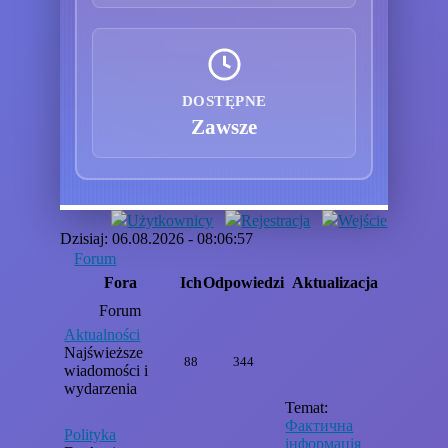
DOSTĘPNE
Zawsze
Użytkownicy
Rejestracja
Wejście
Dzisiaj: 06.08.2026 - 08:06:57
Forum
Fora
Ich
Odpowiedzi
Aktualizacja
Forum
Aktualności
Najświeższe
88
344
wiadomości i
wydarzenia
Temat:
Фактична
Polityka
інформація