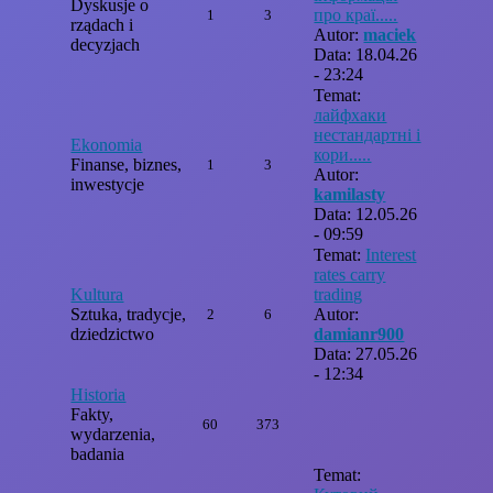
Dyskusje o
про краї.....
1
3
rządach i
Autor:
maciek
decyzjach
Data: 18.04.26
- 23:24
Temat:
лайфхаки
нестандартні і
Ekonomia
кори.....
Finanse, biznes,
1
3
Autor:
inwestycje
kamilasty
Data: 12.05.26
- 09:59
Temat:
Interest
rates carry
Kultura
trading
Sztuka, tradycje,
Autor:
2
6
dziedzictwo
damianr900
Data: 27.05.26
- 12:34
Historia
Fakty,
60
373
wydarzenia,
badania
Temat: