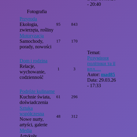
- 20:40
Fotografia
Przyroda
Ekologia,
95
843
zwierzęta, rośliny
Motoryzacja
Samochody,
17
170
porady, nowości
Temat:
Розуміння
Dom i rodzina
політики та її
Relacje,
впл.....
1
3
wychowanie,
Autor:
mad85
codzienność
Data: 29.03.26
- 17:33
Podróże kulinarne
Kuchnie świata,
61
296
doświadczenia
Sztuka
współczesna
48
312
Nowe nurty,
artyści, galerie
Media
Artykuły,