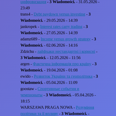
цифровизация
-
3 Wiadomości.
- 31.05.2026 -
23:49
trans4 -
Debt paydown versus investing
-
3
Wiadomości.
- 29.05.2026 - 14:39
jankropek -
Interest rates carry trading
-
3
Wiadomości.
- 27.05.2026 - 14:39
adamz689 -
Income versus growth strategy
-
3
Wiadomości.
- 02.06.2026 - 14:16
Zdzichu -
лайфхаки нестандартні і корисні
-
3 Wiadomości.
- 12.05.2026 - 11:56
argen -
Фактична інформація про країну
-
3
Wiadomości.
- 19.04.2026 - 01:08
ewido -
Розвиток України та геополітика
-
3
Wiadomości.
- 05.04.2026 - 11:09
goostaw -
Спортивные события и
чемпионаты
-
3 Wiadomości.
- 05.04.2026 -
18:15
WARSZAWA PRAGA NOWA -
Розуміння
політики та її впливу
-
3 Wiadomości.
-