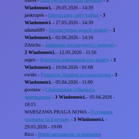
trans4 -
Debt paydown versus investing
-
3
Wiadomości.
- 29.05.2026 - 14:39
jankropek -
Interest rates carry trading
-
3
Wiadomości.
- 27.05.2026 - 14:39
adamz689 -
Income versus growth strategy
-
3
Wiadomości.
- 02.06.2026 - 14:16
Zdzichu -
лайфхаки нестандартні і корисні
-
3 Wiadomości.
- 12.05.2026 - 11:56
argen -
Фактична інформація про країну
-
3
Wiadomości.
- 19.04.2026 - 01:08
ewido -
Розвиток України та геополітика
-
3
Wiadomości.
- 05.04.2026 - 11:09
goostaw -
Спортивные события и
чемпионаты
-
3 Wiadomości.
- 05.04.2026 -
18:15
WARSZAWA PRAGA NOWA -
Розуміння
політики та її впливу
-
3 Wiadomości.
-
29.03.2026 - 19:09
Rico -
Вибір автошколи та навчання