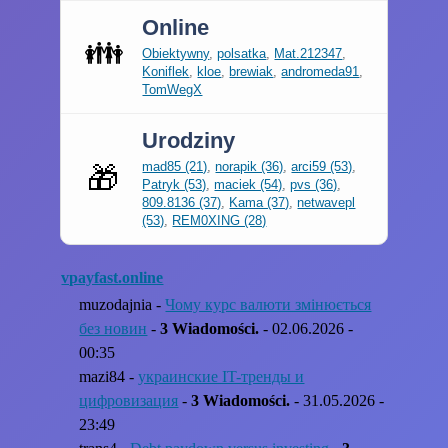
Online
👪
Obiektywny
,
polsatka
,
Mat.212347
,
Koniflek
,
kloe
,
brewiak
,
andromeda91
,
TomWegX
Urodziny
mad85 (21)
,
norapik (36)
,
arci59 (53)
,
🎁
Patryk (53)
,
maciek (54)
,
pvs (36)
,
809.8136 (37)
,
Kama (37)
,
netwavepl
(53)
,
REM0XING (28)
vpayfast.online
muzodajnia -
Чому курс валюти змінюється
без новин
-
3 Wiadomości.
- 02.06.2026 -
00:35
mazi84 -
украинские IT-тренды и
цифровизация
-
3 Wiadomości.
- 31.05.2026 -
23:49