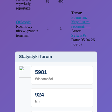
82
405
wywiady,
reportaże
Temat:
Розвиток
Off-topic
України та
Rozmowy
геополіт.....
1
3
niezwiązane z
Autor:
tematem
SylwiaW
Data: 05.04.26
- 09:57
Statystyki forum
5981
Wiadomości
924
Ich