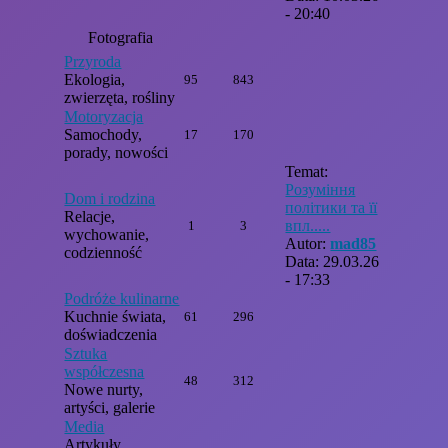
- 20:40
Fotografia
Przyroda
Ekologia,
95
843
zwierzęta, rośliny
Motoryzacja
Samochody,
17
170
porady, nowości
Temat:
Розуміння
Dom i rodzina
політики та її
Relacje,
впл.....
1
3
wychowanie,
Autor:
mad85
codzienność
Data: 29.03.26
- 17:33
Podróże kulinarne
Kuchnie świata,
61
296
doświadczenia
Sztuka
współczesna
48
312
Nowe nurty,
artyści, galerie
Media
Artykuły,