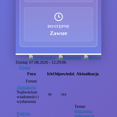
DOSTĘPNE
Zawsze
Użytkownicy
Rejestracja
Wejście
Dzisiaj: 07.08.2026 - 12:29:06
Forum
Fora
Ich
Odpowiedzi
Aktualizacja
Forum
Aktualności
Najświeższe
88
344
wiadomości i
wydarzenia
Temat:
Фактична
Polityka
інформація