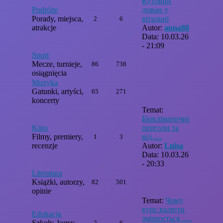
Кутовий
Podróże
диван у
Porady, miejsca,
вітальні
2
6
atrakcje
Autor:
anna88
Data: 10.03.26
- 21:09
Sport
Mecze, turnieje,
86
738
osiągnięcia
Muzyka
Gatunki, artyści,
65
271
koncerty
Temat:
Біокліматичні
Kino
перголи та
Filmy, premiery,
від.....
1
3
recenzje
Autor:
Luisa
Data: 10.03.26
- 20:33
Literatura
Książki, autorzy,
82
501
opinie
Temat:
Чому
курс валюти
Edukacja
змінюється .....
Szkoły, kursy,
2
6