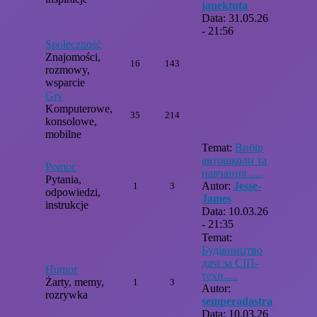
janektuta
Data: 31.05.26
- 21:56
Społeczność
Znajomości,
16
143
rozmowy,
wsparcie
Gry
Komputerowe,
35
214
konsolowe,
mobilne
Temat:
Вибір
автошколи та
Pomoc
навчання .....
Pytania,
Autor:
Jesse-
1
3
odpowiedzi,
James
instrukcje
Data: 10.03.26
- 21:35
Temat:
Будівництво
дачі за СІП-
Humor
техн.....
Żarty, memy,
1
3
Autor:
rozrywka
semperadastra
Data: 10.03.26