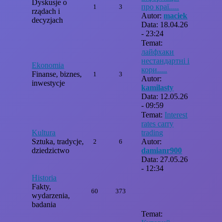
Dyskusje o
про краї.....
1
3
rządach i
Autor:
maciek
decyzjach
Data: 18.04.26
- 23:24
Temat:
лайфхаки
нестандартні і
Ekonomia
кори.....
Finanse, biznes,
1
3
Autor:
inwestycje
kamilasty
Data: 12.05.26
- 09:59
Temat:
Interest
rates carry
Kultura
trading
Sztuka, tradycje,
Autor:
2
6
dziedzictwo
damianr900
Data: 27.05.26
- 12:34
Historia
Fakty,
60
373
wydarzenia,
badania
Temat: