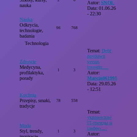
Autor:
SNOL
nauka
Data: 01.06.26
- 22:30
Nauka
Odkrycia,
96
768
technologie,
badania
Technologia
Temat:
Debt
paydown
Zdrowie
versus
Medycyna,
investin.....
1
3
profilaktyka,
Autor:
porady
Marcin061991
Data: 29.05.26
- 12:51
Kuchnia
Przepisy, smaki,
78
558
tradycje
Temat:
украинские
IT-тренды и
Moda
цифро.....
Styl, trendy,
1
3
Autor:
inspiracje