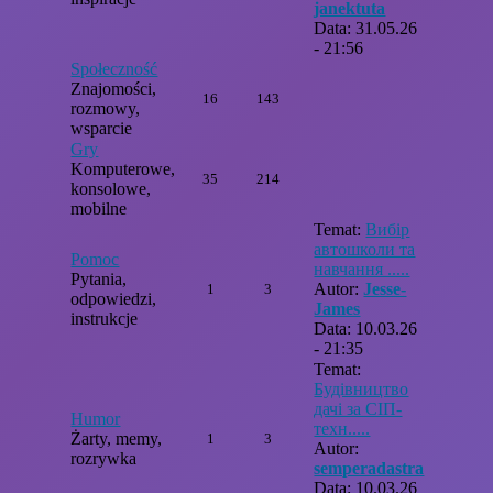
janektuta
Data: 31.05.26
- 21:56
Społeczność
Znajomości,
16
143
rozmowy,
wsparcie
Gry
Komputerowe,
35
214
konsolowe,
mobilne
Temat:
Вибір
автошколи та
Pomoc
навчання .....
Pytania,
Autor:
Jesse-
1
3
odpowiedzi,
James
instrukcje
Data: 10.03.26
- 21:35
Temat:
Будівництво
дачі за СІП-
Humor
техн.....
Żarty, memy,
1
3
Autor:
rozrywka
semperadastra
Data: 10.03.26