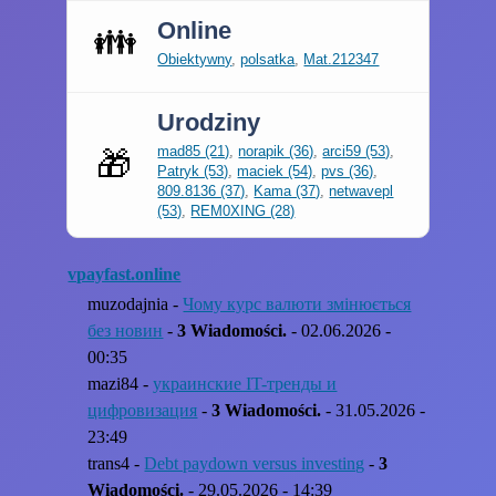
Online
👪
Obiektywny
,
polsatka
,
Mat.212347
Urodziny
mad85 (21)
,
norapik (36)
,
arci59 (53)
,
🎁
Patryk (53)
,
maciek (54)
,
pvs (36)
,
809.8136 (37)
,
Kama (37)
,
netwavepl
(53)
,
REM0XING (28)
vpayfast.online
muzodajnia -
Чому курс валюти змінюється
без новин
-
3 Wiadomości.
- 02.06.2026 -
00:35
mazi84 -
украинские IT-тренды и
цифровизация
-
3 Wiadomości.
- 31.05.2026 -
23:49
trans4 -
Debt paydown versus investing
-
3
Wiadomości.
- 29.05.2026 - 14:39