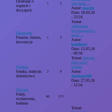
Dyskusje o
про краї.....
1
3
rządach i
Autor:
maciek
decyzjach
Data: 18.04.26
- 23:24
Temat:
лайфхаки
нестандартні і
Ekonomia
кори.....
Finanse, biznes,
1
3
Autor:
inwestycje
kamilasty
Data: 12.05.26
- 09:59
Temat:
Interest
rates carry
Kultura
trading
Sztuka, tradycje,
Autor:
2
6
dziedzictwo
damianr900
Data: 27.05.26
- 12:34
Historia
Fakty,
60
373
wydarzenia,
badania
Temat: