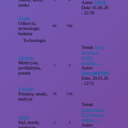
Autor:
SNOL
nauka
Data: 01.06.26
- 22:30
Nauka
Odkrycia,
96
768
technologie,
badania
Technologia
Temat:
Debt
paydown
Zdrowie
versus
Medycyna,
investin.....
1
3
profilaktyka,
Autor:
porady
Marcin061991
Data: 29.05.26
- 12:51
Kuchnia
Przepisy, smaki,
78
558
tradycje
Temat:
украинские
IT-тренды и
Moda
цифро.....
Styl, trendy,
1
3
Autor:
inspiracje