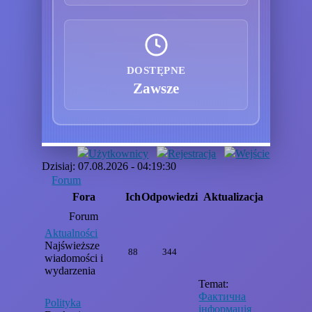
DOSTĘPNE
Zawsze
Użytkownicy
Rejestracja
Wejście
Dzisiaj: 07.08.2026 - 04:19:30
Forum
Fora
Ich
Odpowiedzi
Aktualizacja
Forum
Aktualności
Najświeższe
88
344
wiadomości i
wydarzenia
Temat:
Фактична
Polityka
інформація