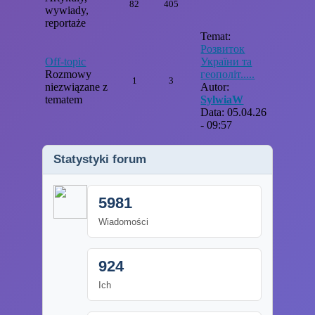
82
405
wywiady,
reportaże
Temat:
Розвиток
Off-topic
України та
Rozmowy
геополіт.....
1
3
niezwiązane z
Autor:
tematem
SylwiaW
Data: 05.04.26
- 09:57
Statystyki forum
5981
Wiadomości
924
Ich