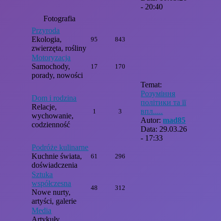
- 20:40
Fotografia
Przyroda
Ekologia,
95
843
zwierzęta, rośliny
Motoryzacja
Samochody,
17
170
porady, nowości
Temat:
Розуміння
Dom i rodzina
політики та її
Relacje,
впл.....
1
3
wychowanie,
Autor:
mad85
codzienność
Data: 29.03.26
- 17:33
Podróże kulinarne
Kuchnie świata,
61
296
doświadczenia
Sztuka
współczesna
48
312
Nowe nurty,
artyści, galerie
Media
Artykuły,