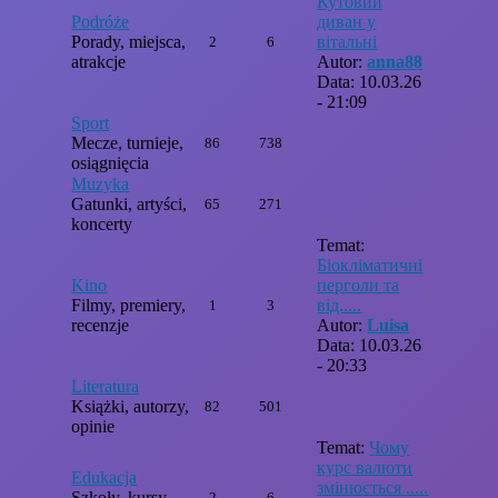
Кутовий
Podróże
диван у
Porady, miejsca,
вітальні
2
6
atrakcje
Autor:
anna88
Data: 10.03.26
- 21:09
Sport
Mecze, turnieje,
86
738
osiągnięcia
Muzyka
Gatunki, artyści,
65
271
koncerty
Temat:
Біокліматичні
Kino
перголи та
Filmy, premiery,
від.....
1
3
recenzje
Autor:
Luisa
Data: 10.03.26
- 20:33
Literatura
Książki, autorzy,
82
501
opinie
Temat:
Чому
курс валюти
Edukacja
змінюється .....
Szkoły, kursy,
2
6