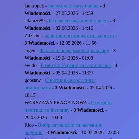
jankropek -
Interest rates carry trading
-
3
Wiadomości.
- 27.05.2026 - 14:39
adamz689 -
Income versus growth strategy
-
3
Wiadomości.
- 02.06.2026 - 14:16
Zdzichu -
лайфхаки нестандартні і корисні
-
3 Wiadomości.
- 12.05.2026 - 11:56
argen -
Фактична інформація про країну
-
3
Wiadomości.
- 19.04.2026 - 01:08
ewido -
Розвиток України та геополітика
-
3
Wiadomości.
- 05.04.2026 - 11:09
goostaw -
Спортивные события и
чемпионаты
-
3 Wiadomości.
- 05.04.2026 -
18:15
WARSZAWA PRAGA NOWA -
Розуміння
політики та її впливу
-
3 Wiadomości.
-
29.03.2026 - 19:09
Rico -
Вибір автошколи та навчання
водінню
-
3 Wiadomości.
- 10.03.2026 - 22:08