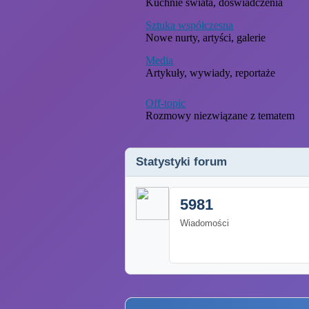
Kuchnie świata, doświadczenia
Sztuka współczesna
Nowe nurty, artyści, galerie
Media
Artykuły, wywiady, reportaże
Off-topic
Rozmowy niezwiązane z tematem
Statystyki forum
5981
Wiadomości