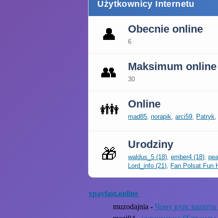
Użytkownicy Internetu
Obecnie online
👤
6
Maksimum online
👥
30
Online
👪
mad85
,
norapik
,
arci59
,
Patryk
Urodziny
🎁
waldus_5 (18)
,
ember4 (18)
,
pea
Lord_info (21)
,
Fan Polsat Fun 
vpayfast.online
muzodajnia -
Чому курс валюти 