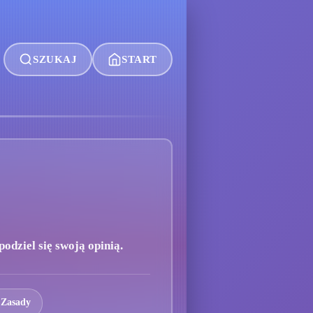
SZUKAJ
START
odziel się swoją opinią.
 Zasady