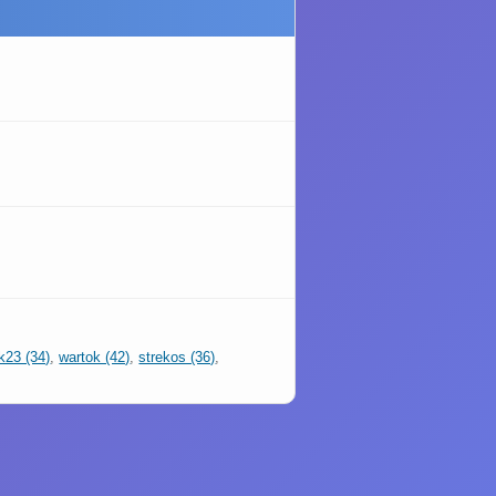
k23 (34)
,
wartok (42)
,
strekos (36)
,