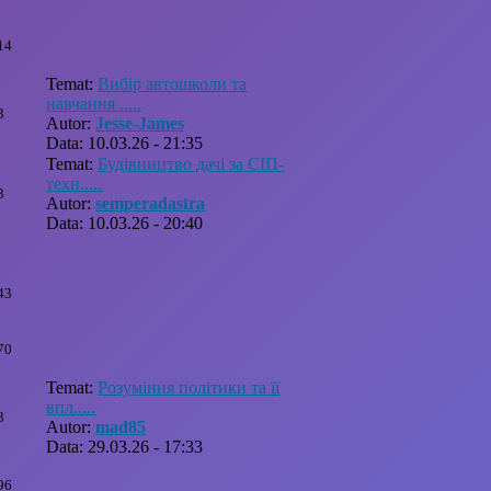
14
Temat:
Вибір автошколи та
навчання .....
3
Autor:
Jesse-James
Data: 10.03.26 - 21:35
Temat:
Будівництво дачі за СІП-
техн.....
3
Autor:
semperadastra
Data: 10.03.26 - 20:40
43
70
Temat:
Розуміння політики та її
впл.....
3
Autor:
mad85
Data: 29.03.26 - 17:33
96