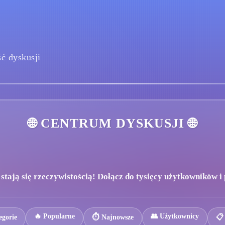
ć dyskusji
🌐 CENTRUM DYSKUSJI 🌐
tają się rzeczywistością! Dołącz do tysięcy użytkowników i p
🔥 Popularne
👥 Użytkownicy
egorie
⏱️ Najnowsze
📋