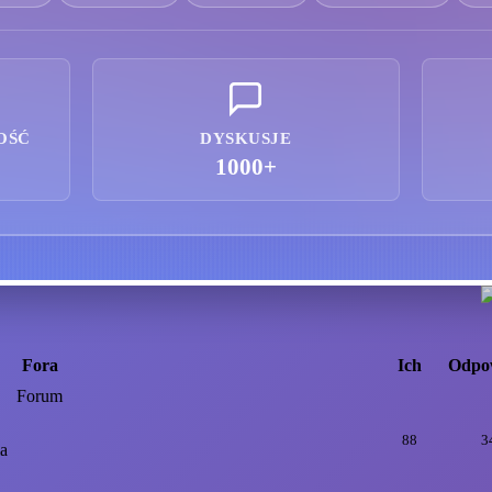
OŚĆ
DYSKUSJE
1000+
Fora
Ich
Odpo
Forum
88
3
ia