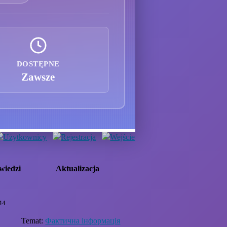
DOSTĘPNE
Zawsze
Użytkownicy
Rejestracja
Wejście
wiedzi
Aktualizacja
44
Temat:
Фактична інформація