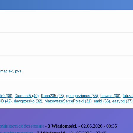
,
maciek
,
pvs
k9 (36)
,
Diament5 (49)
,
Kuba235 (23)
,
grzegorzjanas (55)
,
brawos (38)
,
futrza
HD (42)
,
dawgrzesko (32)
,
MazowszeSercePolski (31)
,
embi (55)
,
easybtl (37)
змінюється без новин
-
3 Wiadomości.
- 02.06.2026 - 00:35