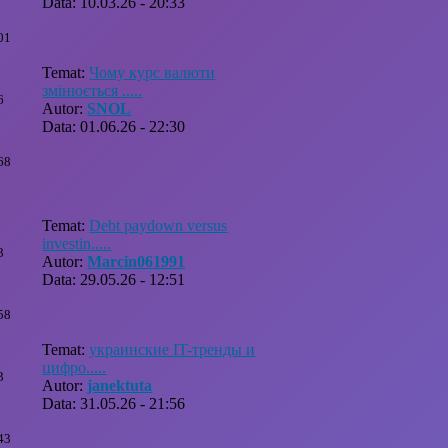
Data: 10.03.26 - 20:33
01
Temat:
Чому курс валюти
змінюється .....
6
Autor:
SNOL
Data: 01.06.26 - 22:30
68
Temat:
Debt paydown versus
investin.....
3
Autor:
Marcin061991
Data: 29.05.26 - 12:51
58
Temat:
украинские IT-тренды и
цифро.....
3
Autor:
janektuta
Data: 31.05.26 - 21:56
43