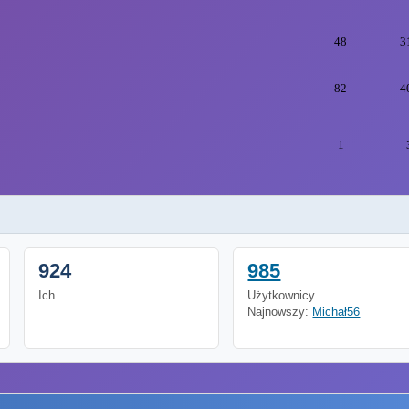
48
3
82
4
1
924
985
Ich
Użytkownicy
Najnowszy:
Michał56