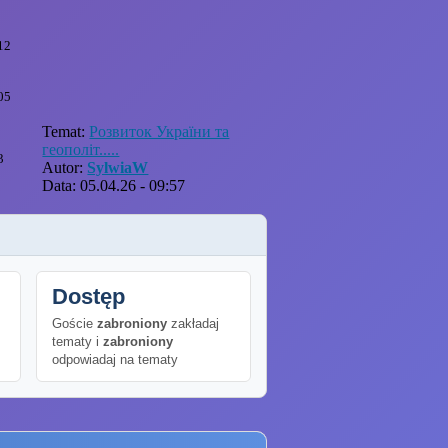
12
05
Temat:
Розвиток України та
геополіт.....
3
Autor:
SylwiaW
Data: 05.04.26 - 09:57
Dostęp
Goście
zabroniony
zakładaj
tematy i
zabroniony
odpowiadaj na tematy