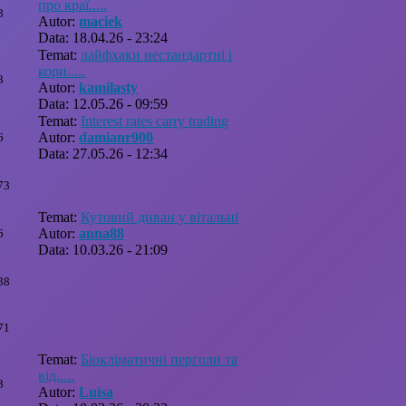
про краї.....
3
Autor:
maciek
Data: 18.04.26 - 23:24
Temat:
лайфхаки нестандартні і
кори.....
3
Autor:
kamilasty
Data: 12.05.26 - 09:59
Temat:
Interest rates carry trading
Autor:
damianr900
6
Data: 27.05.26 - 12:34
73
Temat:
Кутовий диван у вітальні
Autor:
anna88
6
Data: 10.03.26 - 21:09
38
71
Temat:
Біокліматичні перголи та
від.....
3
Autor:
Luisa