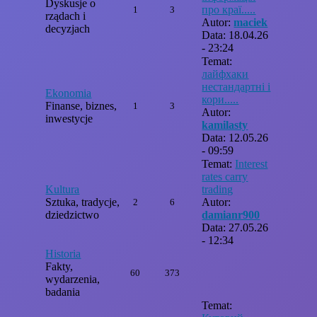
Dyskusje o
про краї.....
1
3
rządach i
Autor:
maciek
decyzjach
Data: 18.04.26
- 23:24
Temat:
лайфхаки
нестандартні і
Ekonomia
кори.....
Finanse, biznes,
1
3
Autor:
inwestycje
kamilasty
Data: 12.05.26
- 09:59
Temat:
Interest
rates carry
Kultura
trading
Sztuka, tradycje,
Autor:
2
6
dziedzictwo
damianr900
Data: 27.05.26
- 12:34
Historia
Fakty,
60
373
wydarzenia,
badania
Temat: