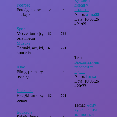
Кутовий
Podróże
диван у
Porady, miejsca,
вітальні
2
6
atrakcje
Autor:
anna88
Data: 10.03.26
- 21:09
Sport
Mecze, turnieje,
86
738
osiągnięcia
Muzyka
Gatunki, artyści,
65
271
koncerty
Temat:
Біокліматичні
Kino
перголи та
Filmy, premiery,
від.....
1
3
recenzje
Autor:
Luisa
Data: 10.03.26
- 20:33
Literatura
Książki, autorzy,
82
501
opinie
Temat:
Чому
курс валюти
Edukacja
змінюється .....
Szkoły, kursy,
2
6