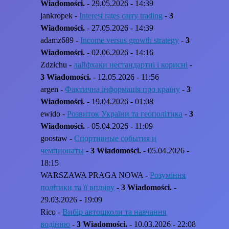
Wiadomości.
- 29.05.2026 - 14:39
jankropek -
Interest rates carry trading
-
3
Wiadomości.
- 27.05.2026 - 14:39
adamz689 -
Income versus growth strategy
-
3
Wiadomości.
- 02.06.2026 - 14:16
Zdzichu -
лайфхаки нестандартні і корисні
-
3 Wiadomości.
- 12.05.2026 - 11:56
argen -
Фактична інформація про країну
-
3
Wiadomości.
- 19.04.2026 - 01:08
ewido -
Розвиток України та геополітика
-
3
Wiadomości.
- 05.04.2026 - 11:09
goostaw -
Спортивные события и
чемпионаты
-
3 Wiadomości.
- 05.04.2026 -
18:15
WARSZAWA PRAGA NOWA -
Розуміння
політики та її впливу
-
3 Wiadomości.
-
29.03.2026 - 19:09
Rico -
Вибір автошколи та навчання
водінню
-
3 Wiadomości.
- 10.03.2026 - 22:08