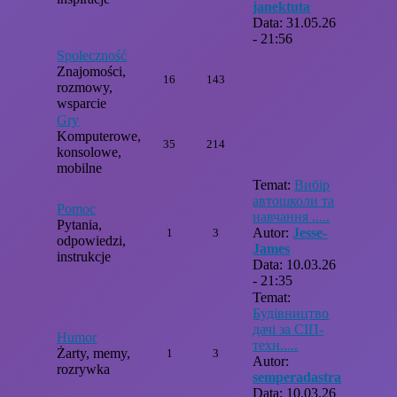
janektuta
Data: 31.05.26
- 21:56
Społeczność
Znajomości,
16
143
rozmowy,
wsparcie
Gry
Komputerowe,
35
214
konsolowe,
mobilne
Temat:
Вибір
автошколи та
Pomoc
навчання .....
Pytania,
Autor:
Jesse-
1
3
odpowiedzi,
James
instrukcje
Data: 10.03.26
- 21:35
Temat:
Будівництво
дачі за СІП-
Humor
техн.....
Żarty, memy,
1
3
Autor:
rozrywka
semperadastra
Data: 10.03.26