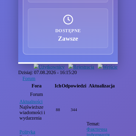
DOSTĘPNE
Zawsze
Użytkownicy
Rejestracja
Wejście
Dzisiaj: 07.08.2026 - 16:15:20
Forum
Fora
Ich
Odpowiedzi
Aktualizacja
Forum
Aktualności
Najświeższe
88
344
wiadomości i
wydarzenia
Temat:
Фактична
Polityka
інформація