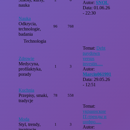
Autor:
SNOL
nauka
Data: 01.06.26
- 22:30
Nauka
Odkrycia,
96
768
technologie,
badania
Technologia
Temat:
Debt
paydown
Zdrowie
versus
Medycyna,
investin.....
1
3
profilaktyka,
Autor:
porady
Marcin061991
Data: 29.05.26
- 12:51
Kuchnia
Przepisy, smaki,
78
558
tradycje
Temat:
украинские
IT-тренды и
Moda
цифро.....
Styl, trendy,
1
3
Autor:
inspiracje