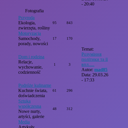
- 20:40
Fotografia
Przyroda
Ekologia,
95
843
zwierzęta, rośliny
Motoryzacja
Samochody,
17
170
porady, nowości
Temat:
Розуміння
Dom i rodzina
політики та її
Relacje,
впл.....
1
3
wychowanie,
Autor:
mad85
codzienność
Data: 29.03.26
- 17:33
Podróże kulinarne
Kuchnie świata,
61
296
doświadczenia
Sztuka
współczesna
48
312
Nowe nurty,
artyści, galerie
Media
Artykuły,