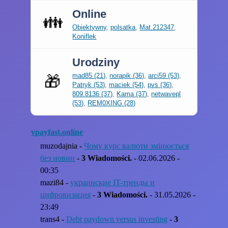
Online
👪
Obiektywny
,
polsatka
,
Mat.212347
,
Koniflek
Urodziny
mad85 (21)
,
norapik (36)
,
arci59 (53)
,
🎁
Patryk (53)
,
maciek (54)
,
pvs (36)
,
809.8136 (37)
,
Kama (37)
,
netwavepl
(53)
,
REM0XING (28)
vpayfast.online
muzodajnia -
Чому курс валюти змінюється
без новин
-
3 Wiadomości.
- 02.06.2026 -
00:35
mazi84 -
украинские IT-тренды и
цифровизация
-
3 Wiadomości.
- 31.05.2026 -
23:49
trans4 -
Debt paydown versus investing
-
3