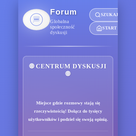
Forum
SZUKAJ
Globalna
społeczność
START
dyskusji
🌐 CENTRUM DYSKUSJI
🌐
Miejsce gdzie rozmowy stają się
rzeczywistością! Dołącz do tysięcy
użytkowników i podziel się swoją opinią.