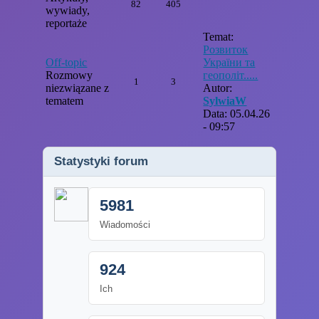
82
405
wywiady,
reportaże
Temat:
Розвиток
Off-topic
України та
Rozmowy
геополіт.....
1
3
niezwiązane z
Autor:
tematem
SylwiaW
Data: 05.04.26
- 09:57
Statystyki forum
5981
Wiadomości
924
Ich