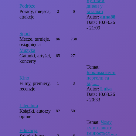
Кутовий
Podróże
диван у
Porady, miejsca,
вітальні
2
6
atrakcje
Autor:
anna88
Data: 10.03.26
- 21:09
Sport
Mecze, turnieje,
86
738
osiągnięcia
Muzyka
Gatunki, artyści,
65
271
koncerty
Temat:
Біокліматичні
Kino
перголи та
Filmy, premiery,
від.....
1
3
recenzje
Autor:
Luisa
Data: 10.03.26
- 20:33
Literatura
Książki, autorzy,
82
501
opinie
Temat:
Чому
курс валюти
Edukacja
змінюється .....
Szkoły, kursy,
2
6