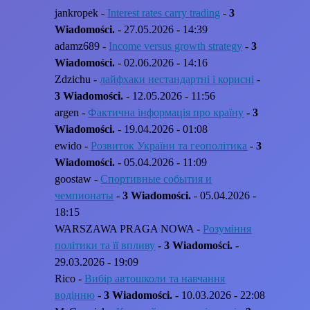
jankropek -
Interest rates carry trading
-
3
Wiadomości.
- 27.05.2026 - 14:39
adamz689 -
Income versus growth strategy
-
3
Wiadomości.
- 02.06.2026 - 14:16
Zdzichu -
лайфхаки нестандартні і корисні
-
3 Wiadomości.
- 12.05.2026 - 11:56
argen -
Фактична інформація про країну
-
3
Wiadomości.
- 19.04.2026 - 01:08
ewido -
Розвиток України та геополітика
-
3
Wiadomości.
- 05.04.2026 - 11:09
goostaw -
Спортивные события и
чемпионаты
-
3 Wiadomości.
- 05.04.2026 -
18:15
WARSZAWA PRAGA NOWA -
Розуміння
політики та її впливу
-
3 Wiadomości.
-
29.03.2026 - 19:09
Rico -
Вибір автошколи та навчання
водінню
-
3 Wiadomości.
- 10.03.2026 - 22:08