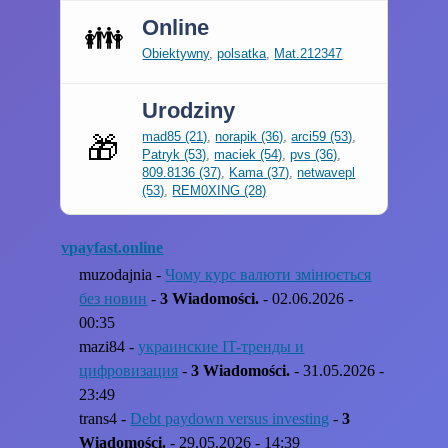
Online
👪
Obiektywny
,
polsatka
,
Mat.212347
Urodziny
mad85 (21)
,
norapik (36)
,
arci59 (53)
,
🎁
Patryk (53)
,
maciek (54)
,
pvs (36)
,
809.8136 (37)
,
Kama (37)
,
netwavepl
(53)
,
REM0XING (28)
vpayfast.online
muzodajnia -
Чому курс валюти змінюється
без новин
-
3 Wiadomości.
- 02.06.2026 -
00:35
mazi84 -
украинские IT-тренды и
цифровизация
-
3 Wiadomości.
- 31.05.2026 -
23:49
trans4 -
Debt paydown versus investing
-
3
Wiadomości.
- 29.05.2026 - 14:39