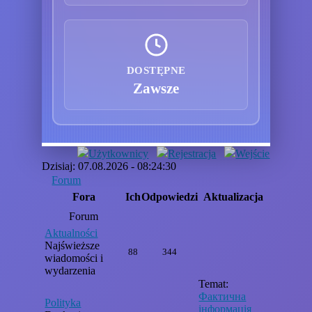
DOSTĘPNE
Zawsze
Użytkownicy
Rejestracja
Wejście
Dzisiaj: 07.08.2026 - 08:24:30
Forum
Fora
Ich
Odpowiedzi
Aktualizacja
Forum
Aktualności
Najświeższe
88
344
wiadomości i
wydarzenia
Temat:
Фактична
Polityka
інформація