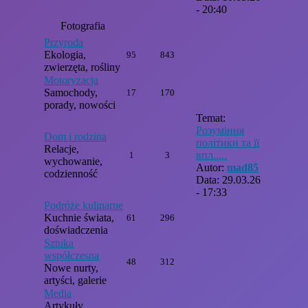
- 20:40
Fotografia
Przyroda
Ekologia,
95
843
zwierzęta, rośliny
Motoryzacja
Samochody,
17
170
porady, nowości
Temat:
Розуміння
Dom i rodzina
політики та її
Relacje,
впл.....
1
3
wychowanie,
Autor:
mad85
codzienność
Data: 29.03.26
- 17:33
Podróże kulinarne
Kuchnie świata,
61
296
doświadczenia
Sztuka
współczesna
48
312
Nowe nurty,
artyści, galerie
Media
Artykuły,