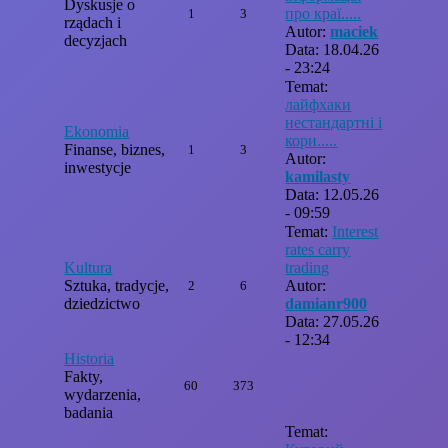
Dyskusje o
про краї.....
1
3
rządach i
Autor:
maciek
decyzjach
Data: 18.04.26
- 23:24
Temat:
лайфхаки
нестандартні і
Ekonomia
кори.....
Finanse, biznes,
1
3
Autor:
inwestycje
kamilasty
Data: 12.05.26
- 09:59
Temat:
Interest
rates carry
Kultura
trading
Sztuka, tradycje,
Autor:
2
6
dziedzictwo
damianr900
Data: 27.05.26
- 12:34
Historia
Fakty,
60
373
wydarzenia,
badania
Temat: