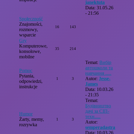
janektuta
Data: 31.05.26
- 21:56
Społeczność
Znajomości,
16
143
rozmowy,
wsparcie
Gry
Komputerowe,
35
214
konsolowe,
mobilne
Temat:
Вибір
автошколи та
Pomoc
навчання .....
Pytania,
Autor:
Jesse-
1
3
odpowiedzi,
James
instrukcje
Data: 10.03.26
- 21:35
Temat:
Будівництво
дачі за СІП-
Humor
техн.....
Żarty, memy,
1
3
Autor:
rozrywka
semperadastra
Data: 10.03.26