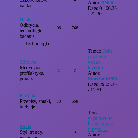
Autor:
SNOL
nauka
Data: 01.06.26
- 22:30
Nauka
Odkrycia,
96
768
technologie,
badania
Technologia
Temat:
Debt
paydown
Zdrowie
versus
Medycyna,
investin.....
1
3
profilaktyka,
Autor:
porady
Marcin061991
Data: 29.05.26
- 12:51
Kuchnia
Przepisy, smaki,
78
558
tradycje
Temat:
украинские
IT-тренды и
Moda
цифро.....
Styl, trendy,
1
3
Autor:
inspiracje