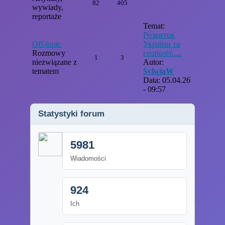
82
405
wywiady,
reportaże
Temat:
Розвиток
Off-topic
України та
Rozmowy
геополіт.....
1
3
niezwiązane z
Autor:
tematem
SylwiaW
Data: 05.04.26
- 09:57
Statystyki forum
5981
Wiadomości
924
Ich