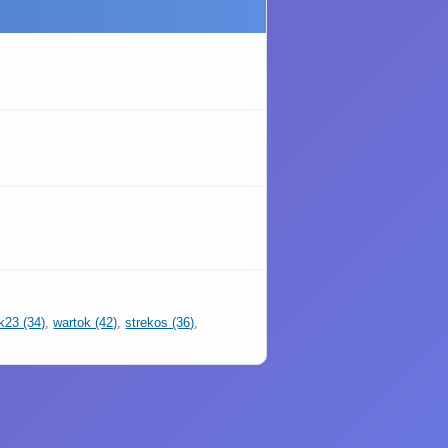
k23 (34)
,
wartok (42)
,
strekos (36)
,