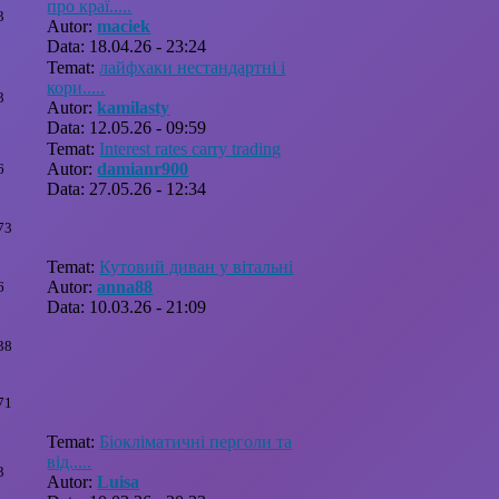
про краї.....
3
Autor:
maciek
Data: 18.04.26 - 23:24
Temat:
лайфхаки нестандартні і
кори.....
3
Autor:
kamilasty
Data: 12.05.26 - 09:59
Temat:
Interest rates carry trading
Autor:
damianr900
6
Data: 27.05.26 - 12:34
73
Temat:
Кутовий диван у вітальні
Autor:
anna88
6
Data: 10.03.26 - 21:09
38
71
Temat:
Біокліматичні перголи та
від.....
3
Autor:
Luisa