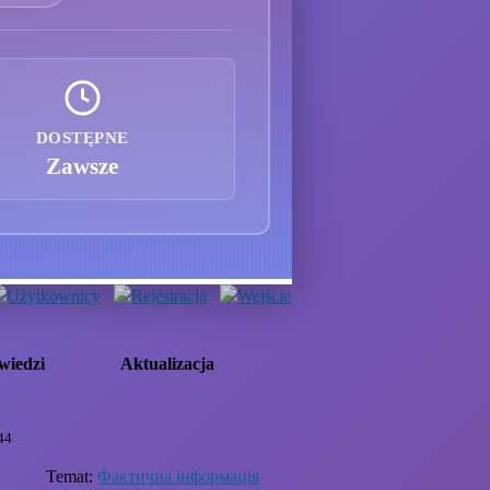
DOSTĘPNE
Zawsze
Użytkownicy
Rejestracja
Wejście
wiedzi
Aktualizacja
44
Temat:
Фактична інформація