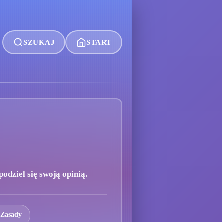
SZUKAJ
START
odziel się swoją opinią.
 Zasady