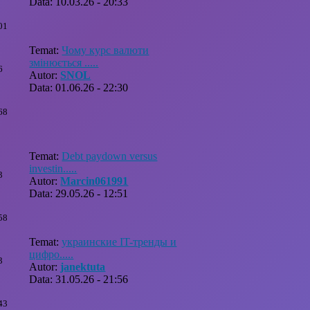
Data: 10.03.26 - 20:33
01
Temat:
Чому курс валюти
змінюється .....
6
Autor:
SNOL
Data: 01.06.26 - 22:30
68
Temat:
Debt paydown versus
investin.....
3
Autor:
Marcin061991
Data: 29.05.26 - 12:51
58
Temat:
украинские IT-тренды и
цифро.....
3
Autor:
janektuta
Data: 31.05.26 - 21:56
43