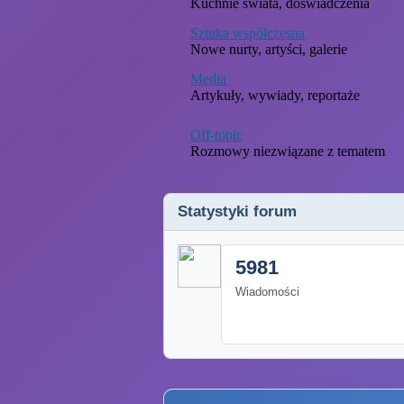
Kuchnie świata, doświadczenia
Sztuka współczesna
Nowe nurty, artyści, galerie
Media
Artykuły, wywiady, reportaże
Off-topic
Rozmowy niezwiązane z tematem
Statystyki forum
5981
Wiadomości