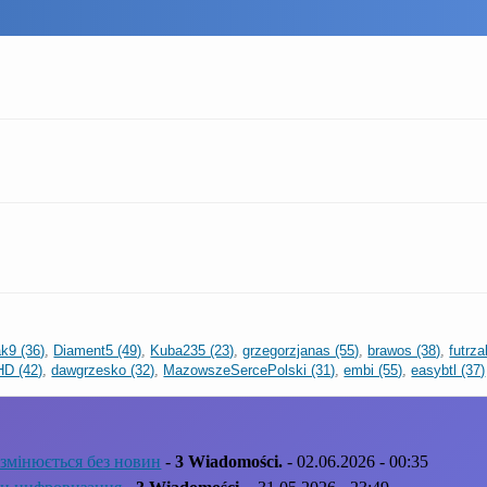
k9 (36)
,
Diament5 (49)
,
Kuba235 (23)
,
grzegorzjanas (55)
,
brawos (38)
,
futrza
HD (42)
,
dawgrzesko (32)
,
MazowszeSercePolski (31)
,
embi (55)
,
easybtl (37)
змінюється без новин
-
3 Wiadomości.
- 02.06.2026 - 00:35