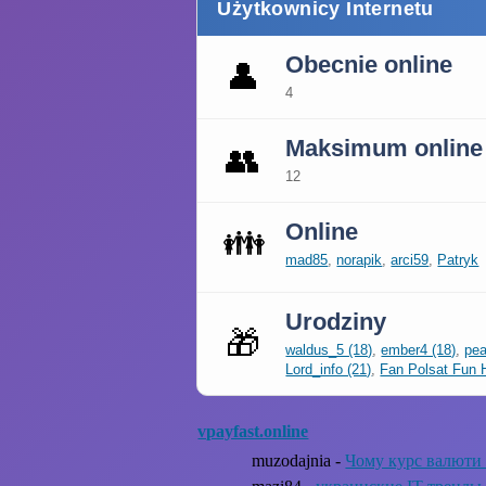
Użytkownicy Internetu
Obecnie online
👤
4
Maksimum online
👥
12
Online
👪
mad85
,
norapik
,
arci59
,
Patryk
Urodziny
🎁
waldus_5 (18)
,
ember4 (18)
,
pea
Lord_info (21)
,
Fan Polsat Fun 
vpayfast.online
muzodajnia -
Чому курс валюти 