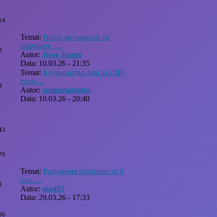
14
Temat:
Вибір автошколи та
навчання .....
3
Autor:
Jesse-James
Data: 10.03.26 - 21:35
Temat:
Будівництво дачі за СІП-
техн.....
3
Autor:
semperadastra
Data: 10.03.26 - 20:40
43
70
Temat:
Розуміння політики та її
впл.....
3
Autor:
mad85
Data: 29.03.26 - 17:33
96