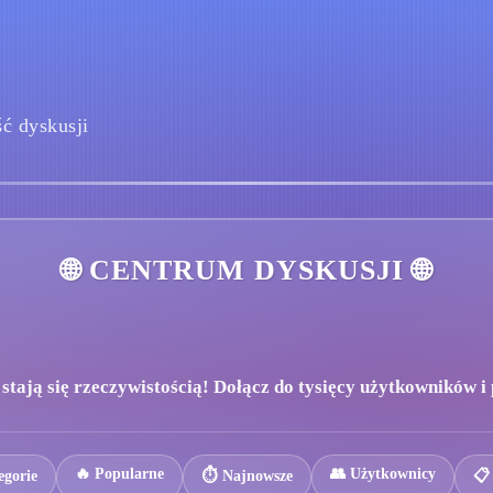
ć dyskusji
🌐 CENTRUM DYSKUSJI 🌐
tają się rzeczywistością! Dołącz do tysięcy użytkowników i p
🔥 Popularne
👥 Użytkownicy
egorie
⏱️ Najnowsze
📋