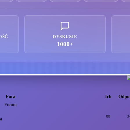
OŚĆ
DYSKUSJE
1000+
Fora
Ich
Odpo
Forum
88
3
ia