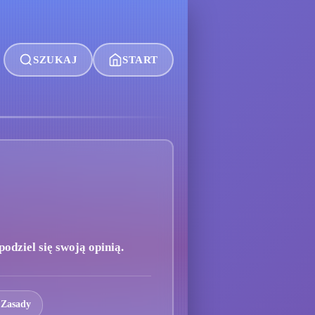
SZUKAJ
START
odziel się swoją opinią.
 Zasady