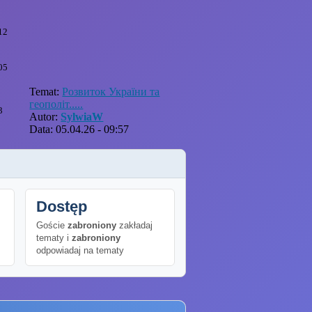
12
05
Temat:
Розвиток України та
геополіт.....
3
Autor:
SylwiaW
Data: 05.04.26 - 09:57
Dostęp
Goście
zabroniony
zakładaj
tematy i
zabroniony
odpowiadaj na tematy