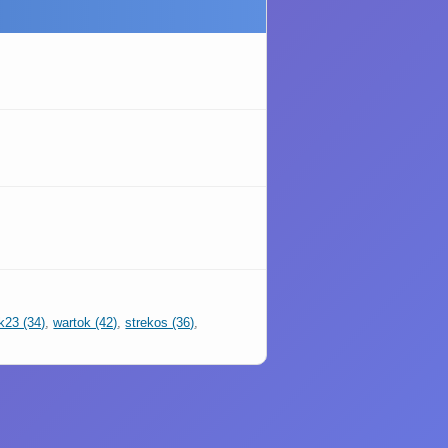
k23 (34)
,
wartok (42)
,
strekos (36)
,