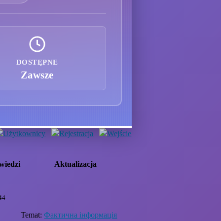
DOSTĘPNE
Zawsze
Użytkownicy
Rejestracja
Wejście
wiedzi
Aktualizacja
44
Temat:
Фактична інформація