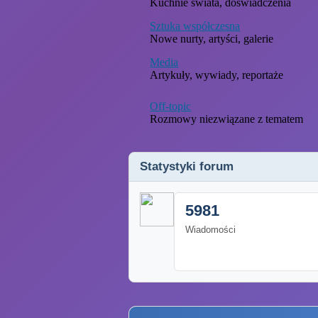
Kuchnie świata, doświadczenia
Sztuka współczesna
Nowe nurty, artyści, galerie
Media
Artykuły, wywiady, reportaże
Off-topic
Rozmowy niezwiązane z tematem
Statystyki forum
5981
Wiadomości