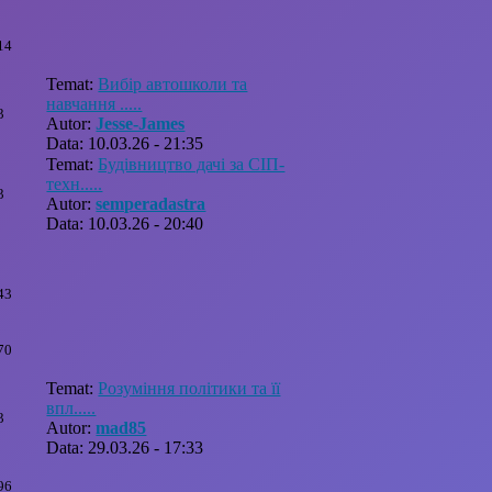
14
Temat:
Вибір автошколи та
навчання .....
3
Autor:
Jesse-James
Data: 10.03.26 - 21:35
Temat:
Будівництво дачі за СІП-
техн.....
3
Autor:
semperadastra
Data: 10.03.26 - 20:40
43
70
Temat:
Розуміння політики та її
впл.....
3
Autor:
mad85
Data: 29.03.26 - 17:33
96