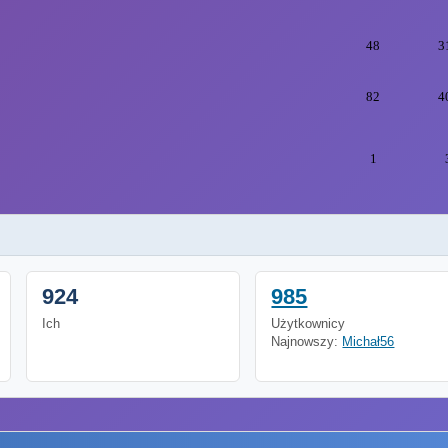
48
3
82
4
1
924
985
Ich
Użytkownicy
Najnowszy:
Michał56