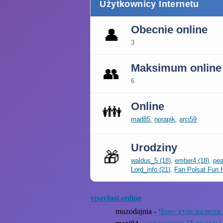
Użytkownicy Internetu
Obecnie online
👤
3
Maksimum online
👥
6
Online
👪
mad85
,
norapik
,
arci59
Urodziny
🎁
waldus_5 (18)
,
ember4 (18)
,
pea
Lord_info (21)
,
Fan Polsat Fun 
vpayfast.online
muzodajnia -
Чому курс валюти 