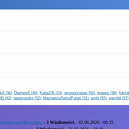
k9 (36)
,
Diament5 (49)
,
Kuba235 (23)
,
grzegorzjanas (55)
,
brawos (38)
,
futrza
HD (42)
,
dawgrzesko (32)
,
MazowszeSercePolski (31)
,
embi (55)
,
easybtl (37)
змінюється без новин
-
3 Wiadomości.
- 02.06.2026 - 00:35