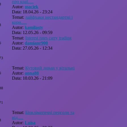
про краї.....
3
Autor:
maciek
Data: 18.04.26 - 23:24
Temat:
лайфхаки нестандартні і
кори.....
3
Autor:
kamilasty
Data: 12.05.26 - 09:59
Temat:
Interest rates carry trading
Autor:
damianr900
6
Data: 27.05.26 - 12:34
73
Temat:
Кутовий диван у вітальні
Autor:
anna88
6
Data: 10.03.26 - 21:09
38
71
Temat:
Біокліматичні перголи та
від.....
3
Autor:
Luisa