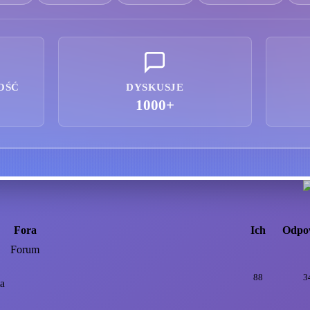
OŚĆ
DYSKUSJE
1000+
Fora
Ich
Odpo
Forum
88
3
ia