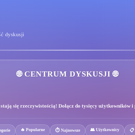
ć dyskusji
🌐 CENTRUM DYSKUSJI 🌐
tają się rzeczywistością! Dołącz do tysięcy użytkowników i p
🔥 Popularne
👥 Użytkownicy
egorie
⏱️ Najnowsze
📋