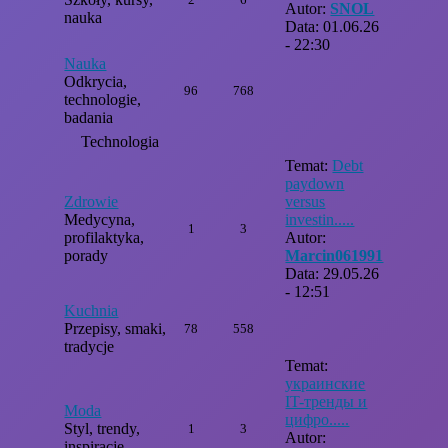
Autor:
SNOL
nauka
Data: 01.06.26
- 22:30
Nauka
Odkrycia,
96
768
technologie,
badania
Technologia
Temat:
Debt
paydown
Zdrowie
versus
Medycyna,
investin.....
1
3
profilaktyka,
Autor:
porady
Marcin061991
Data: 29.05.26
- 12:51
Kuchnia
Przepisy, smaki,
78
558
tradycje
Temat:
украинские
IT-тренды и
Moda
цифро.....
Styl, trendy,
1
3
Autor:
inspiracje