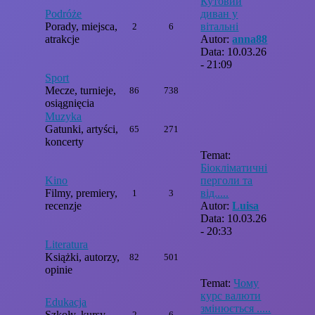
Кутовий
Podróże
диван у
Porady, miejsca,
вітальні
2
6
atrakcje
Autor:
anna88
Data: 10.03.26
- 21:09
Sport
Mecze, turnieje,
86
738
osiągnięcia
Muzyka
Gatunki, artyści,
65
271
koncerty
Temat:
Біокліматичні
Kino
перголи та
Filmy, premiery,
від.....
1
3
recenzje
Autor:
Luisa
Data: 10.03.26
- 20:33
Literatura
Książki, autorzy,
82
501
opinie
Temat:
Чому
курс валюти
Edukacja
змінюється .....
Szkoły, kursy,
2
6