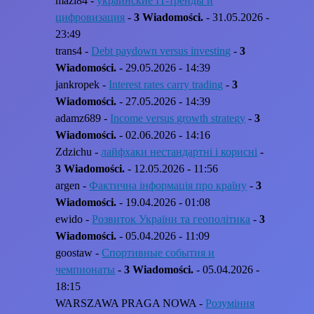
mazi84 -
украинские IT-тренды и
цифровизация
-
3 Wiadomości.
- 31.05.2026 -
23:49
trans4 -
Debt paydown versus investing
-
3
Wiadomości.
- 29.05.2026 - 14:39
jankropek -
Interest rates carry trading
-
3
Wiadomości.
- 27.05.2026 - 14:39
adamz689 -
Income versus growth strategy
-
3
Wiadomości.
- 02.06.2026 - 14:16
Zdzichu -
лайфхаки нестандартні і корисні
-
3 Wiadomości.
- 12.05.2026 - 11:56
argen -
Фактична інформація про країну
-
3
Wiadomości.
- 19.04.2026 - 01:08
ewido -
Розвиток України та геополітика
-
3
Wiadomości.
- 05.04.2026 - 11:09
goostaw -
Спортивные события и
чемпионаты
-
3 Wiadomości.
- 05.04.2026 -
18:15
WARSZAWA PRAGA NOWA -
Розуміння