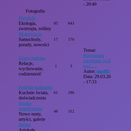
- 20:40
Fotografia
Przyroda
Ekologia,
95
843
zwierzęta, rośliny
Motoryzacja
Samochody,
17
170
porady, nowości
Temat:
Розуміння
Dom i rodzina
політики та її
Relacje,
впл.....
1
3
wychowanie,
Autor:
mad85
codzienność
Data: 29.03.26
- 17:33
Podróże kulinarne
Kuchnie świata,
61
296
doświadczenia
Sztuka
współczesna
48
312
Nowe nurty,
artyści, galerie
Media
Artykuły,