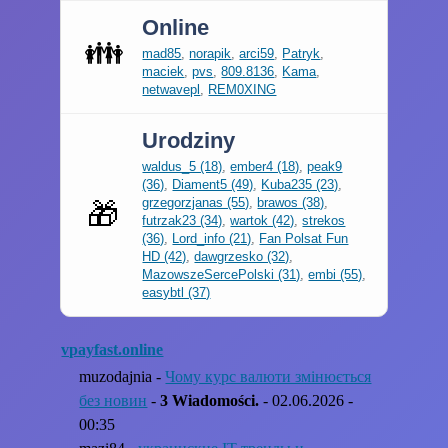
Online
👪
mad85
,
norapik
,
arci59
,
Patryk
,
maciek
,
pvs
,
809.8136
,
Kama
,
netwavepl
,
REM0XING
Urodziny
waldus_5 (18)
,
ember4 (18)
,
peak9
(36)
,
Diament5 (49)
,
Kuba235 (23)
,
grzegorzjanas (55)
,
brawos (38)
,
🎁
futrzak23 (34)
,
wartok (42)
,
strekos
(36)
,
Lord_info (21)
,
Fan Polsat Fun
HD (42)
,
dawgrzesko (32)
,
MazowszeSercePolski (31)
,
embi (55)
,
easybtl (37)
vpayfast.online
muzodajnia -
Чому курс валюти змінюється
без новин
-
3 Wiadomości.
- 02.06.2026 -
00:35