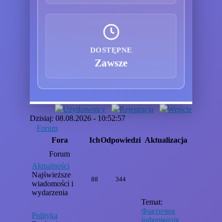
DOSTĘPNE
Zawsze
Użytkownicy
Rejestracja
Wejście
Dzisiaj: 08.08.2026 - 10:52:57
Forum
Fora
Ich
Odpowiedzi
Aktualizacja
Forum
Aktualności
Najświeższe
88
344
wiadomości i
wydarzenia
Temat:
Фактична
Polityka
інформація