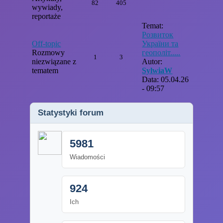
82
405
wywiady,
reportaże
Temat:
Розвиток
Off-topic
України та
Rozmowy
геополіт.....
1
3
niezwiązane z
Autor:
tematem
SylwiaW
Data: 05.04.26
- 09:57
Statystyki forum
5981
Wiadomości
924
Ich