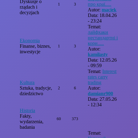
Dyskusje o
про краї.....
1
3
rządach i
Autor:
maciek
decyzjach
Data: 18.04.26
- 23:24
Temat:
лайфхаки
нестандартні і
Ekonomia
кори.....
Finanse, biznes,
1
3
Autor:
inwestycje
kamilasty
Data: 12.05.26
- 09:59
Temat:
Interest
rates carry
Kultura
trading
Sztuka, tradycje,
Autor:
2
6
dziedzictwo
damianr900
Data: 27.05.26
- 12:34
Historia
Fakty,
60
373
wydarzenia,
badania
Temat: