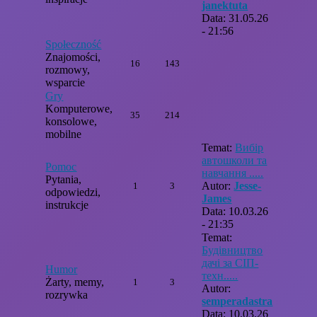
janektuta
Data: 31.05.26
- 21:56
Społeczność
Znajomości,
16
143
rozmowy,
wsparcie
Gry
Komputerowe,
35
214
konsolowe,
mobilne
Temat:
Вибір
автошколи та
Pomoc
навчання .....
Pytania,
Autor:
Jesse-
1
3
odpowiedzi,
James
instrukcje
Data: 10.03.26
- 21:35
Temat:
Будівництво
дачі за СІП-
Humor
техн.....
Żarty, memy,
1
3
Autor:
rozrywka
semperadastra
Data: 10.03.26