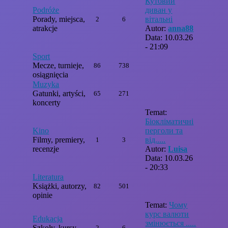
Кутовий
Podróże
диван у
Porady, miejsca,
вітальні
2
6
atrakcje
Autor:
anna88
Data: 10.03.26
- 21:09
Sport
Mecze, turnieje,
86
738
osiągnięcia
Muzyka
Gatunki, artyści,
65
271
koncerty
Temat:
Біокліматичні
Kino
перголи та
Filmy, premiery,
від.....
1
3
recenzje
Autor:
Luisa
Data: 10.03.26
- 20:33
Literatura
Książki, autorzy,
82
501
opinie
Temat:
Чому
курс валюти
Edukacja
змінюється .....
Szkoły, kursy,
2
6