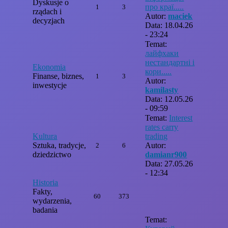
Dyskusje o
про краї.....
1
3
rządach i
Autor:
maciek
decyzjach
Data: 18.04.26
- 23:24
Temat:
лайфхаки
нестандартні і
Ekonomia
кори.....
Finanse, biznes,
1
3
Autor:
inwestycje
kamilasty
Data: 12.05.26
- 09:59
Temat:
Interest
rates carry
Kultura
trading
Sztuka, tradycje,
Autor:
2
6
dziedzictwo
damianr900
Data: 27.05.26
- 12:34
Historia
Fakty,
60
373
wydarzenia,
badania
Temat: