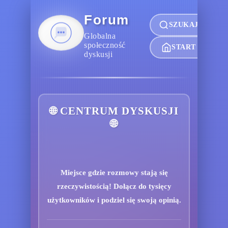
Forum
SZUKAJ
Globalna
społeczność
START
dyskusji
🌐 CENTRUM DYSKUSJI
🌐
Miejsce gdzie rozmowy stają się
rzeczywistością! Dołącz do tysięcy
użytkowników i podziel się swoją opinią.