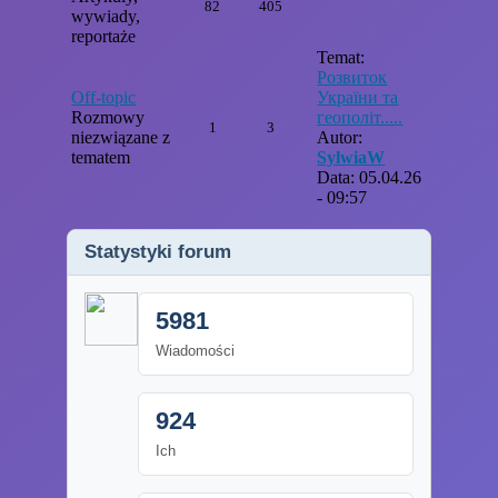
82
405
wywiady,
reportaże
Temat:
Розвиток
Off-topic
України та
Rozmowy
геополіт.....
1
3
niezwiązane z
Autor:
tematem
SylwiaW
Data: 05.04.26
- 09:57
Statystyki forum
5981
Wiadomości
924
Ich