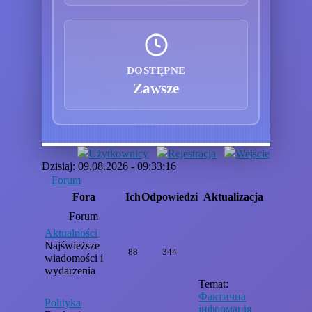
DOSTĘPNE
Zawsze
Użytkownicy
Rejestracja
Wejście
Dzisiaj: 09.08.2026 - 09:33:16
Forum
Fora
Ich
Odpowiedzi
Aktualizacja
Forum
Aktualności
Najświeższe
88
344
wiadomości i
wydarzenia
Temat:
Фактична
Polityka
інформація