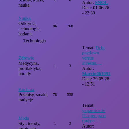
Autor:
SNOL
nauka
Data: 01.06.26
- 22:30
Nauka
Odkrycia,
96
768
technologie,
badania
Technologia
Temat:
Debt
paydown
Zdrowie
versus
Medycyna,
investin.....
1
3
profilaktyka,
Autor:
porady
Marcin061991
Data: 29.05.26
- 12:51
Kuchnia
Przepisy, smaki,
78
558
tradycje
Temat:
украинские
IT-тренды и
Moda
цифро.....
Styl, trendy,
1
3
Autor:
inspiracje