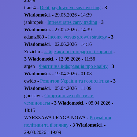
23:49
trans4 -
Debt paydown versus investing
-
3
Wiadomości.
- 29.05.2026 - 14:39
jankropek -
Interest rates carry trading
-
3
Wiadomości.
- 27.05.2026 - 14:39
adamz689 -
Income versus growth strategy
-
3
Wiadomości.
- 02.06.2026 - 14:16
Zdzichu -
лайфхаки нестандартні і корисні
-
3 Wiadomości.
- 12.05.2026 - 11:56
argen -
Фактична інформація про країну
-
3
Wiadomości.
- 19.04.2026 - 01:08
ewido -
Розвиток України та геополітика
-
3
Wiadomości.
- 05.04.2026 - 11:09
goostaw -
Спортивные события и
чемпионаты
-
3 Wiadomości.
- 05.04.2026 -
18:15
WARSZAWA PRAGA NOWA -
Розуміння
політики та її впливу
-
3 Wiadomości.
-
29.03.2026 - 19:09