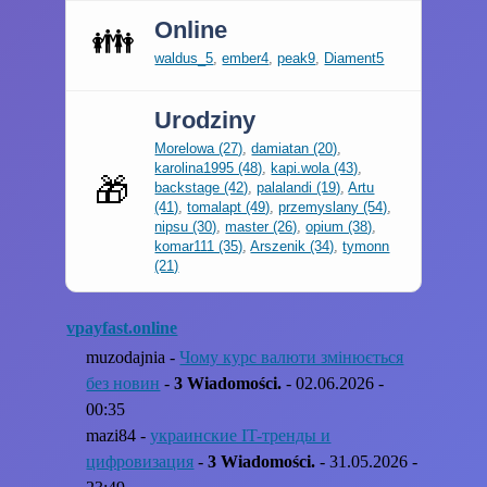
Online
👪
waldus_5
,
ember4
,
peak9
,
Diament5
Urodziny
Morelowa (27)
,
damiatan (20)
,
karolina1995 (48)
,
kapi.wola (43)
,
🎁
backstage (42)
,
palalandi (19)
,
Artu
(41)
,
tomalapt (49)
,
przemyslany (54)
,
nipsu (30)
,
master (26)
,
opium (38)
,
komar111 (35)
,
Arszenik (34)
,
tymonn
(21)
vpayfast.online
muzodajnia -
Чому курс валюти змінюється
без новин
-
3 Wiadomości.
- 02.06.2026 -
00:35
mazi84 -
украинские IT-тренды и
цифровизация
-
3 Wiadomości.
- 31.05.2026 -