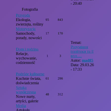
- 20:40
Fotografia
Przyroda
Ekologia,
95
843
zwierzęta, rośliny
Motoryzacja
Samochody,
17
170
porady, nowości
Temat:
Розуміння
Dom i rodzina
політики та її
Relacje,
впл.....
1
3
wychowanie,
Autor:
mad85
codzienność
Data: 29.03.26
- 17:33
Podróże kulinarne
Kuchnie świata,
61
296
doświadczenia
Sztuka
współczesna
48
312
Nowe nurty,
artyści, galerie
Media
Artykuły,