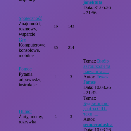
janektuta
Data: 31.05.26
- 21:56
Społeczność
Znajomości,
16
143
rozmowy,
wsparcie
Gry
Komputerowe,
35
214
konsolowe,
mobilne
Temat:
Вибір
автошколи та
Pomoc
навчання .....
Pytania,
Autor:
Jesse-
1
3
odpowiedzi,
James
instrukcje
Data: 10.03.26
- 21:35
Temat:
Будівництво
дачі за СІП-
Humor
техн.....
Żarty, memy,
1
3
Autor:
rozrywka
semperadastra
Data: 10.03.26